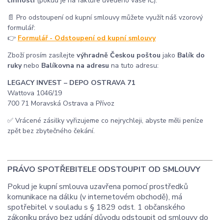
činnosti
(pokud je na faktuře uvedeno vaše IČ).
📄 Pro odstoupení od kupní smlouvy můžete využít náš vzorový
formulář:
👉
Formulář - Odstoupení od kupní smlouvy
Zboží prosím zasílejte
výhradně Českou poštou
jako
Balík do
ruky
nebo
Balíkovna na adresu
na tuto adresu:
LEGACY INVEST – DEPO OSTRAVA 71
Wattova 1046/19
700 71 Moravská Ostrava a Přívoz
✅ Vrácené zásilky vyřizujeme co nejrychleji, abyste měli peníze
zpět bez zbytečného čekání.
PRÁVO SPOTŘEBITELE ODSTOUPIT OD SMLOUVY
Pokud je kupní smlouva uzavřena pomocí prostředků
komunikace na dálku (v internetovém obchodě), má
spotřebitel v souladu s § 1829 odst. 1 občanského
zákoníku právo bez udání důvodu odstoupit od smlouvy do