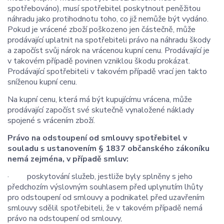
spotřebováno), musí spotřebitel poskytnout peněžitou
náhradu jako protihodnotu toho, co již nemůže být vydáno.
Pokud je vrácené zboží poškozeno jen částečně, může
prodávající uplatnit na spotřebiteli právo na náhradu škody
a započíst svůj nárok na vrácenou kupní cenu. Prodávající je
v takovém případě povinen vzniklou škodu prokázat.
Prodávající spotřebiteli v takovém případě vrací jen takto
sníženou kupní cenu.
Na kupní cenu, která má být kupujícímu vrácena, může
prodávající započíst své skutečně vynaložené náklady
spojené s vrácením zboží.
Právo na odstoupení od smlouvy spotřebitel v
souladu s ustanovením § 1837 občanského zákoníku
nemá zejména, v případě smluv:
· poskytování služeb, jestliže byly splněny s jeho
předchozím výslovným souhlasem před uplynutím lhůty
pro odstoupení od smlouvy a podnikatel před uzavřením
smlouvy sdělil spotřebiteli, že v takovém případě nemá
právo na odstoupení od smlouvy,