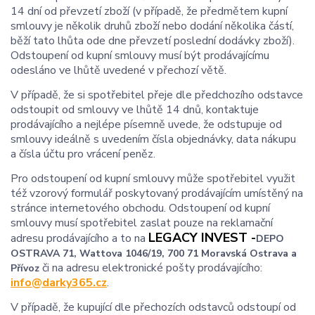
14 dní od převzetí zboží (v případě, že předmětem kupní
smlouvy je několik druhů zboží nebo dodání několika částí,
běží tato lhůta ode dne převzetí poslední dodávky zboží).
Odstoupení od kupní smlouvy musí být prodávajícímu
odesláno ve lhůtě uvedené v přechozí větě.
V případě, že si spotřebitel přeje dle předchozího odstavce
odstoupit od smlouvy ve lhůtě 14 dnů, kontaktuje
prodávajícího a nejlépe písemně uvede, že odstupuje od
smlouvy ideálně s uvedením čísla objednávky, data nákupu
a čísla účtu pro vrácení peněz.
Pro odstoupení od kupní smlouvy může spotřebitel využit
též vzorový formulář poskytovaný prodávajícím umístěný na
stránce internetového obchodu. Odstoupení od kupní
smlouvy musí spotřebitel zaslat pouze na reklamační
LEGACY INVEST -
adresu prodávajícího a to na
DEPO
OSTRAVA 71,
Wattova 1046/19,
700 71 Moravská Ostrava a
či na adresu elektronické pošty prodávajícího:
Přívoz
info@darky365.cz
.
V případě, že kupující dle přechozích odstavců odstoupí od