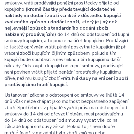
smlouvy, vrátí prodávající peněžní prostředky přijaté od
kupujícího
(kromě částky představující dodatečné
náklady na dodání zboží vzniklé v důsledku kupující
zvoleného způsobu dodání zboží, který je jiný než
nejlevnější způsob standardního dodání zboží
nabízený prodávajícím)
do 14 dnů od odstoupení od kupní
smlouvy kupujícím, a to pouze na účet kupujícího. Prodávající
je taktéž oprávněn vrátit plnění poskytnuté kupujícím již při
vrácení zboží kupujícím či jiným způsobem, pokud s tím
kupující bude souhlasit a nevzniknou tím kupujícímu další
náklady. Odstoupí-li kupující od kupní smlouvy, prodávající
není povinen vrátit přijaté peněžní prostředky kupujícímu
dříve, než mu kupující zboží vrátí.
Náklady na vrácení zboží
prodávajícímu hradí kupující.
Ustanovení zákona o odstoupení od smlouvy ve lhůtě 14
dnů však nelze chápat jako možnost bezplatného zapůjčení
zboží. Spotřebitel v případě využití práva na odstoupení od
smlouvy do 14 dní od převzetí plnění, musí prodávajícímu
do 14 dnů od odstoupení od smlouvy vydat vše, co na
základě kupní smlouvy získal. Pokud to již není dobře
možné (např. v mezidobí bylo zboží zničeno nebo