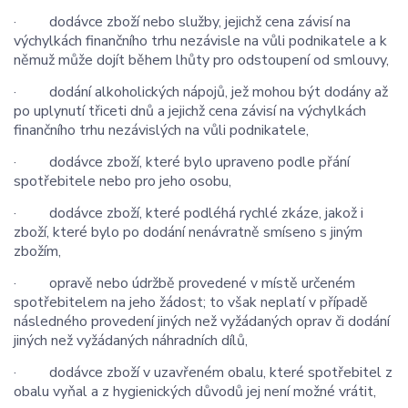
· dodávce zboží nebo služby, jejichž cena závisí na
výchylkách finančního trhu nezávisle na vůli podnikatele a k
němuž může dojít během lhůty pro odstoupení od smlouvy,
· dodání alkoholických nápojů, jež mohou být dodány až
po uplynutí třiceti dnů a jejichž cena závisí na výchylkách
finančního trhu nezávislých na vůli podnikatele,
· dodávce zboží, které bylo upraveno podle přání
spotřebitele nebo pro jeho osobu,
· dodávce zboží, které podléhá rychlé zkáze, jakož i
zboží, které bylo po dodání nenávratně smíseno s jiným
zbožím,
· opravě nebo údržbě provedené v místě určeném
spotřebitelem na jeho žádost; to však neplatí v případě
následného provedení jiných než vyžádaných oprav či dodání
jiných než vyžádaných náhradních dílů,
· dodávce zboží v uzavřeném obalu, které spotřebitel z
obalu vyňal a z hygienických důvodů jej není možné vrátit,