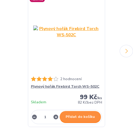
Canon Torch P
2 hodnocení
Plynový hořák Firebird Torch WS-502C
99 Kč
/
ks
Skladem
Skladem
82 Kč
bez DPH
Přidat do košíku