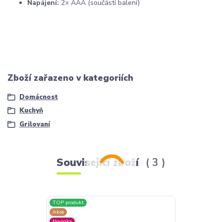
Napájení:
2× AAA (součástí balení)
Zboží zařazeno v kategoriích
Domácnost
Kuchyň
Grilovaní
Související zboží
3
TOP produkt
TOP produkt
Akce
Akce
Novinka
Novinka