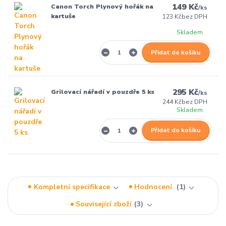
149 Kč
Canon Torch Plynový hořák na
/
ks
kartuše
123 Kč
bez DPH
Skladem
Přidat do košíku
295 Kč
Grilovací nářadí v pouzdře 5 ks
/
ks
244 Kč
bez DPH
Skladem
Přidat do košíku
Kompletní specifikace
Hodnocení
1
Související zboží
3