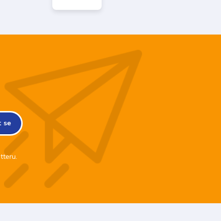
t se
tteru.