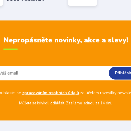
Nepropásněte novinky, akce a slevy!
Přihlási
ouhlasím se
zpracováním osobních údajů
za účelem rozesílky newsle
Můžete se kdykoli odhlásit. Zasíláme jednou za 14 dní.