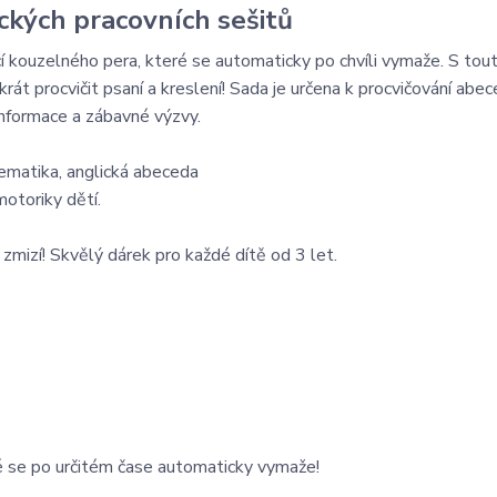
ických pracovních sešitů
cí kouzelného pera, které se automaticky po chvíli vymaže. S tou
t procvičit psaní a kreslení! Sada je určena k procvičování abece
informace a zábavné výzvy.
tematika, anglická abeceda
otoriky dětí.
zmizí! Skvělý dárek pro každé dítě od 3 let.
é se po určitém čase automaticky vymaže!