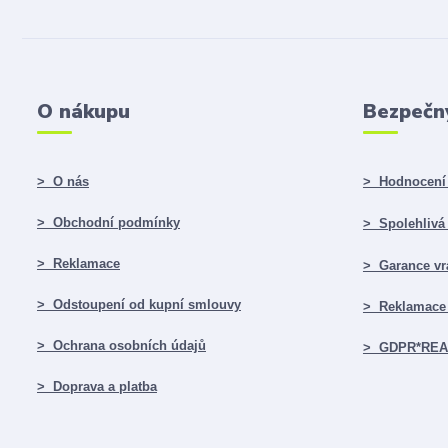
O nákupu
Bezpečn
> O nás
> Hodnocení 
> Obchodní podmínky
> Spolehlivá f
> Reklamace
> Garance vr
> Odstoupení od kupní smlouvy
> Reklamace 
> Ochrana osobních údajů
> GDPR*RE
> Doprava a platba