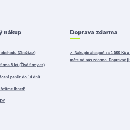
ý nákup
Doprava zdarma
obchodu (Zboží.cz)
> Nakupte alespoň za 1 500 Kč a
máte od nás zdarma. Dopravné ji
irma 5 let (Živé firmy.cz)
ácení peněz do 14 dnů
řešíme ihned!
ADY