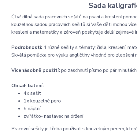
Sada kaligraf
Čtyř dílná sada pracovních sešitů na psaní a kreslení pomo
kouzelnou sadou pracovních sešitů si Vaše děti mohou vícekrá
kreslení a matematiky a zároveň poskytuje další zajímavé 
Podrobnosti:
4 různé sešity s tématy: čísla, kreslení, ma
Skvělá pomůcka pro výuku angličtiny vhodné pro zlepšení m
Vícenásobně použití:
po zaschnutí písmo po pár minutách 
Obsah balení:
4x sešit
1x kouzelné pero
5 náplní
zvířátko- nástavec na držení
Pracovní sešity je třeba používat s kouzelným perem, kter