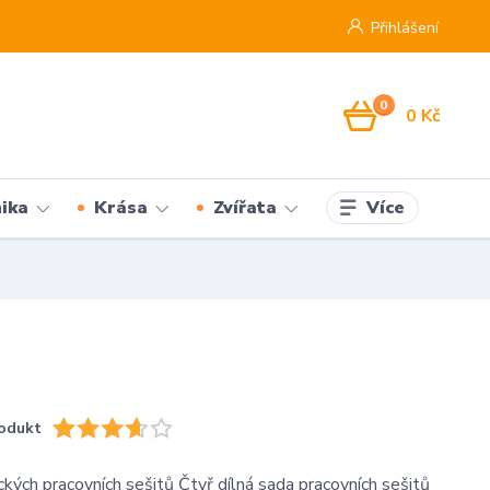
Přihlášení
0
0 Kč
Více
ika
Krása
Zvířata
odukt
ckých pracovních sešitů Čtyř dílná sada pracovních sešitů