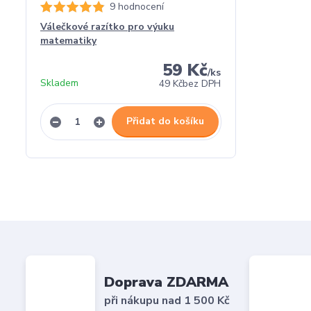
9 hodnocení
Válečkové razítko pro výuku
matematiky
59 Kč
/
ks
Skladem
49 Kč
bez DPH
Přidat do košíku
Doprava ZDARMA
při nákupu nad 1 500 Kč