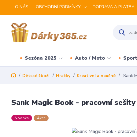
O NÁS
OBCHODNÍ PODMÍNKY
DOPRAVA A PLATBA
Sezóna 2025
Auto / Moto
Spor
Dětské žboží
Hračky
Kreativní a naučné
Sank Ma
Sank Magic Book - pracovní sešity 
Novinka
Akce