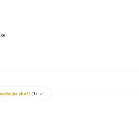
iky
uvisející zboží
1