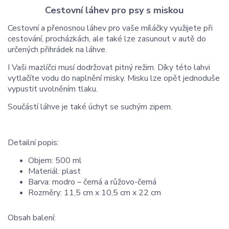
Cestovní láhev pro psy s miskou
Cestovní a přenosnou láhev pro vaše míláčky využijete při
cestování, procházkách, ale také lze zasunout v autě do
určených přihrádek na láhve.
I Vaši mazlíčci musí dodržovat pitný režim. Díky této lahvi
vytlačíte vodu do naplnění misky. Misku lze opět jednoduše
vypustit uvolněním tlaku.
Součástí láhve je také úchyt se suchým zipem.
Detailní popis:
Objem: 500 ml
Materiál: plast
Barva: modro – černá a růžovo-černá
Rozměry: 11,5 cm x 10,5 cm x 22 cm
Obsah balení: