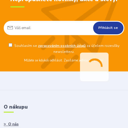
Přihlásit se
Souhlasím se
zpracováním osobních údajů
za účelem rozesílky
newsletteru.
Můžete se kdykoli odhlásit. Zasíláme jednou za 14 dní.
O nákupu
> O nás