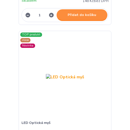
Skladem
148 Kč
bez DPH
Přidat do košíku
TOP produkt
Akce
Novinka
LED Optická myš