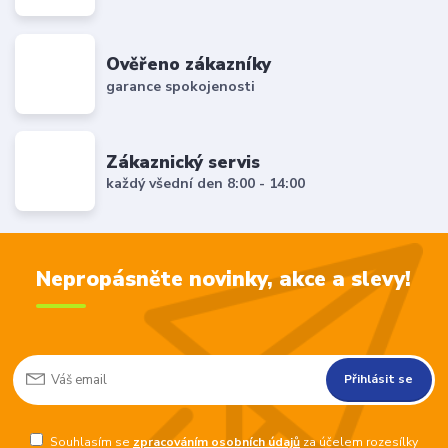
Ověřeno zákazníky
garance spokojenosti
Zákaznický servis
každý všední den 8:00 - 14:00
Nepropásněte novinky, akce a slevy!
Přihlásit se
Souhlasím se
zpracováním osobních údajů
za účelem rozesílky