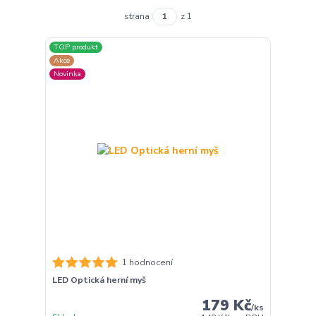
strana
z 1
TOP produkt
Akce
Novinka
1 hodnocení
LED Optická herní myš
179 Kč
/
ks