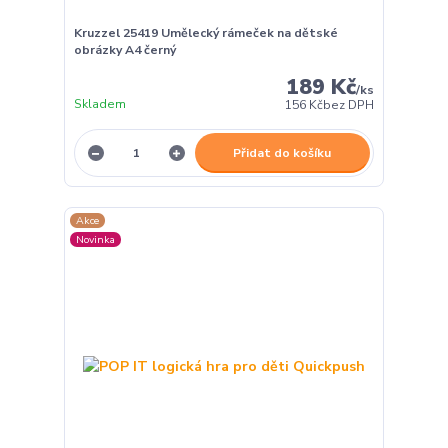
Kruzzel 25419 Umělecký rámeček na dětské
obrázky A4 černý
189 Kč
/
ks
Skladem
156 Kč
bez DPH
Přidat do košíku
Akce
Novinka