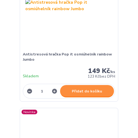
Antistresová hračka Pop it osmiúhelník rainbow
Jumbo
149 Kč
/
ks
Skladem
123 Kč
bez DPH
Přidat do košíku
Novinka