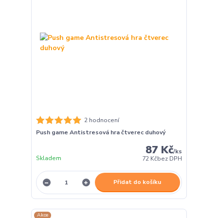
2 hodnocení
Push game Antistresová hra čtverec duhový
87 Kč
/
ks
Skladem
72 Kč
bez DPH
Přidat do košíku
Akce