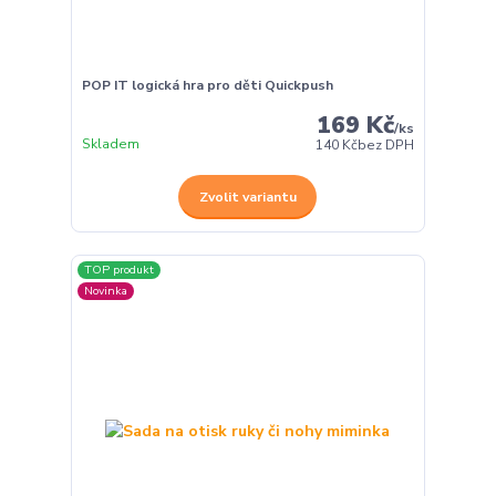
POP IT logická hra pro děti Quickpush
169 Kč
/
ks
Skladem
140 Kč
bez DPH
Zvolit variantu
TOP produkt
Novinka