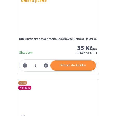
KIK Antistresová hračka uvolňovač úzkosti puzzle
35 Kč
/
ks
Skladem
29 Kč
bez DPH
Přidat do košíku
Akce
Novinka