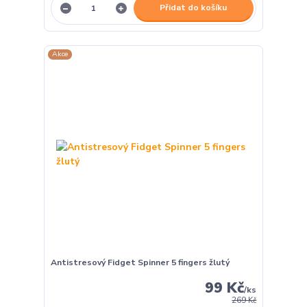
Přidat do košíku
Akce
Antistresový Fidget Spinner 5 fingers žlutý
99 Kč
/
ks
269 Kč