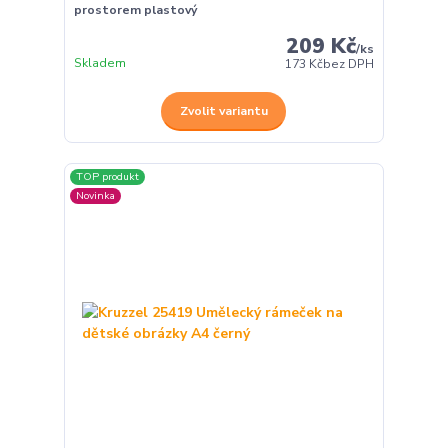
prostorem plastový
209 Kč
/
ks
Skladem
173 Kč
bez DPH
Zvolit variantu
TOP produkt
Novinka