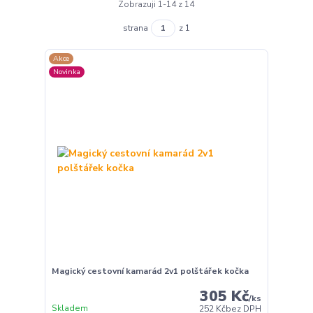
Zobrazuji 1-14 z 14
strana
z 1
Akce
Novinka
Magický cestovní kamarád 2v1 polštářek kočka
305 Kč
/
ks
Skladem
252 Kč
bez DPH