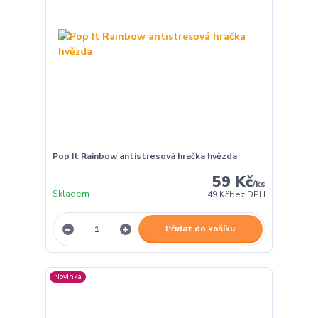
Pop It Rainbow antistresová hračka hvězda
59 Kč
/
ks
Skladem
49 Kč
bez DPH
Přidat do košíku
Novinka