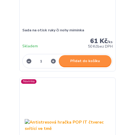
Sada na otisk ruky či nohy miminka
61 Kč
/
ks
Skladem
50 Kč
bez DPH
Přidat do košíku
Novinka