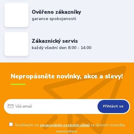
Ověřeno zákazníky
garance spokojenosti
Zákaznický servis
každý všední den 8:00 - 14:00
Nepropásněte novinky, akce a slevy!
Přihlásit se
Souhlasím se
zpracováním osobních údajů
za účelem rozesílky
newsletteru.