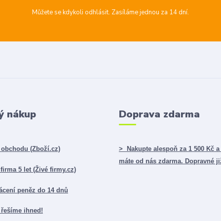
Můžete se kdykoli odhlásit. Zasíláme jednou za 14 dní.
ý nákup
Doprava zdarma
obchodu (Zboží.cz)
> Nakupte alespoň za 1 500 Kč a
máte od nás zdarma. Dopravné ji
irma 5 let (Živé firmy.cz)
ácení peněz do 14 dnů
řešíme ihned!