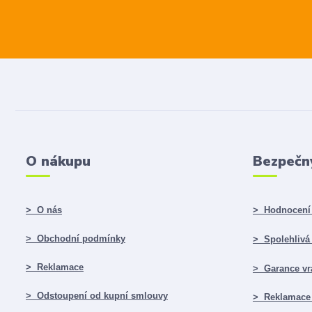
O nákupu
Bezpečn
> O nás
> Hodnocení 
> Obchodní podmínky
> Spolehlivá f
> Reklamace
> Garance vr
> Odstoupení od kupní smlouvy
> Reklamace 