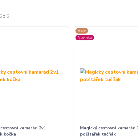
6 z 6
Akce
Novinka
 cestovní kamarád 2v1
Magický cestovní kamarád 
ek kočka
polštářek tučňák