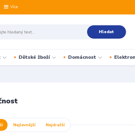
Více
Hledat
t
Dětské žboží
Domácnost
Elektron
čnost
ší
Nejlevnější
Nejdražší