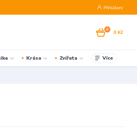
Přihlášení
0
0 Kč
Více
ika
Krása
Zvířata