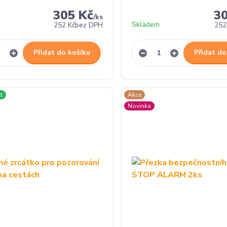
305 Kč
3
/
ks
Skladem
252 Kč
bez DPH
252
Přidat do košíku
Přidat do
t
Akce
Novinka