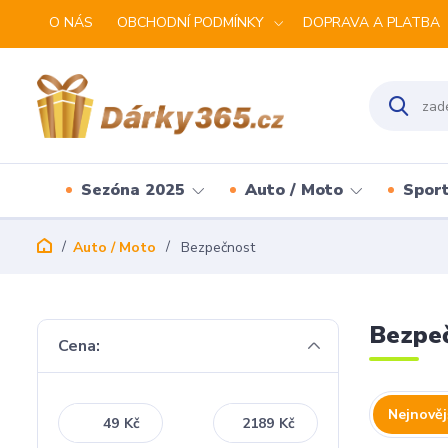
O NÁS
OBCHODNÍ PODMÍNKY
DOPRAVA A PLATBA
Sezóna 2025
Auto / Moto
Spor
Auto / Moto
Bezpečnost
Bezpe
Cena:
Nejnověj
Kč
Kč