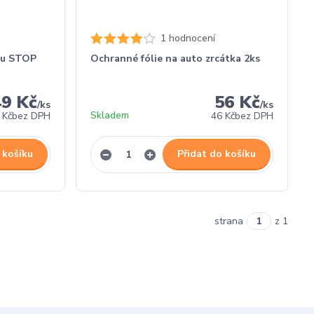
1 hodnocení
su STOP
Ochranné fólie na auto zrcátka 2ks
49 Kč
56 Kč
/
ks
/
ks
Skladem
 Kč
bez DPH
46 Kč
bez DPH
 košíku
Přidat do košíku
strana
z 1