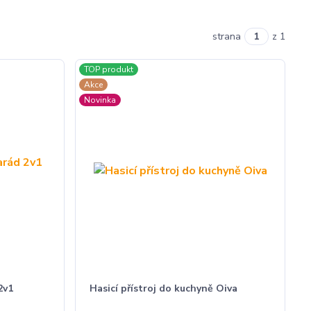
strana
z 1
TOP produkt
Akce
Novinka
2v1
Hasicí přístroj do kuchyně Oiva