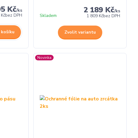
05 Kč
2 189 Kč
/
ks
/
ks
 Kč
bez DPH
Skladem
1 809 Kč
bez DPH
 košíku
Zvolit variantu
Novinka