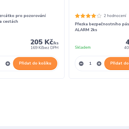
zrcátko pro pozorování
2 hodnocení
a cestách
Přezka bezpečnostního pá
ALARM 2ks
205 Kč
/
ks
Skladem
169 Kč
bez DPH
40
Přidat do košíku
Přidat do