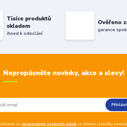
Tisíce produktů
Ověřeno z
skladem
garance spok
ihned k odeslání
Nepropásněte novinky, akce a slevy!
Přihlási
ouhlasím se
zpracováním osobních údajů
za účelem rozesílky newsle