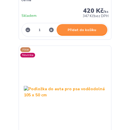
černá
420 Kč
/
ks
Skladem
347 Kč
bez DPH
Přidat do košíku
Akce
Novinka