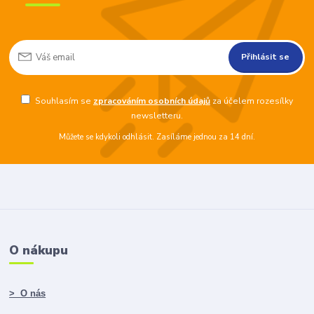
Přihlásit se
Souhlasím se
zpracováním osobních údajů
za účelem rozesílky
newsletteru.
Můžete se kdykoli odhlásit. Zasíláme jednou za 14 dní.
O nákupu
> O nás