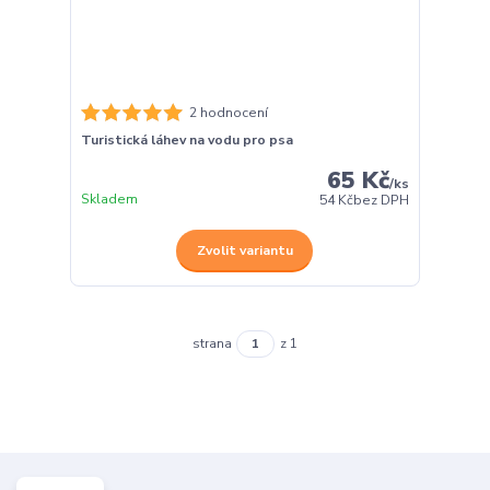
2 hodnocení
Turistická láhev na vodu pro psa
65 Kč
/
ks
Skladem
54 Kč
bez DPH
Zvolit variantu
strana
z 1