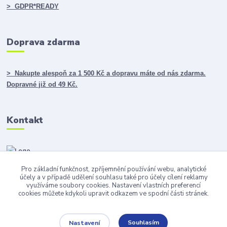
> GDPR*READY
Doprava zdarma
> Nakupte alespoň za 1 500 Kč a dopravu máte od nás zdarma.
Dopravné již od 49 Kč.
Kontakt
Pro základní funkčnost, zpříjemnění používání webu, analytické
info@darky365.cz
účely a v případě udělení souhlasu také pro účely cílení reklamy
využíváme soubory cookies. Nastavení vlastních preferencí
cookies můžete kdykoli upravit odkazem ve spodní části stránek.
Souhlasím
Nastavení