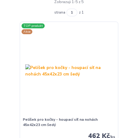
Zobrazuji 1-5 z 5
strana
z 1
TOP produkt
Akce
Pelíšek pro kočky - houpací síť na nohách
45x42x23 cm šedý
462 Kč
/
ks