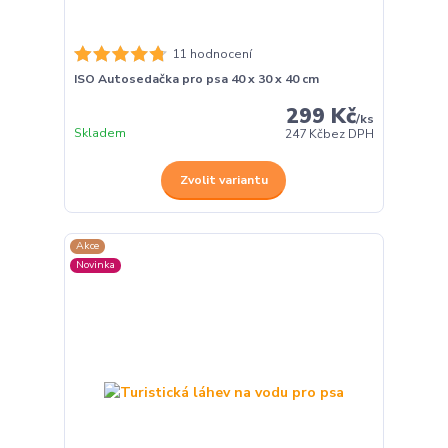
11 hodnocení
ISO Autosedačka pro psa 40 x 30 x 40 cm
299 Kč
/
ks
Skladem
247 Kč
bez DPH
Zvolit variantu
Akce
Novinka