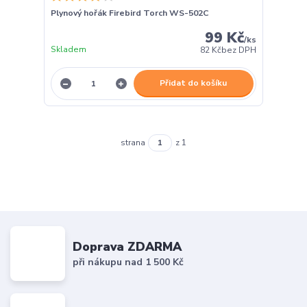
Plynový hořák Firebird Torch WS-502C
99 Kč
/
ks
Skladem
82 Kč
bez DPH
Přidat do košíku
strana
z 1
Doprava ZDARMA
při nákupu nad 1 500 Kč