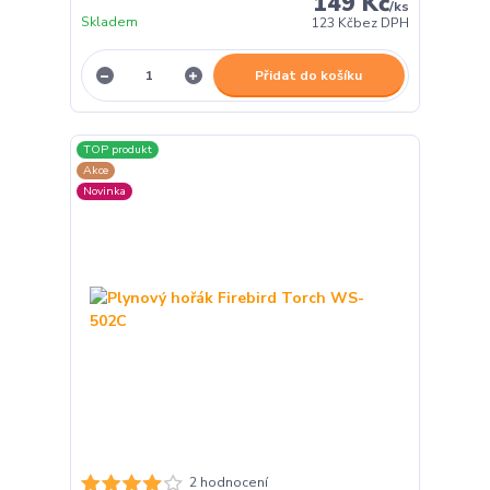
149 Kč
/
ks
Skladem
123 Kč
bez DPH
Přidat do košíku
TOP produkt
Akce
Novinka
2 hodnocení