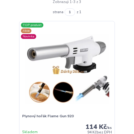
Zobrazuji 1-3 z 3
strana
z 1
TOP produkt
Akce
Novinka
Plynový hořák Flame Gun 920
114 Kč
/
ks
Skladem
94 Kč
bez DPH