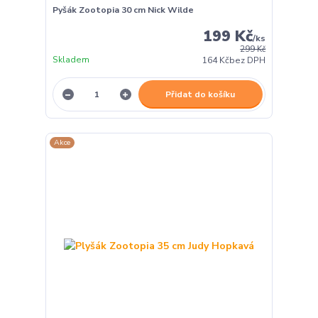
Pyšák Zootopia 30 cm Nick Wilde
199 Kč
/
ks
299 Kč
Skladem
164 Kč
bez DPH
Přidat do košíku
Akce