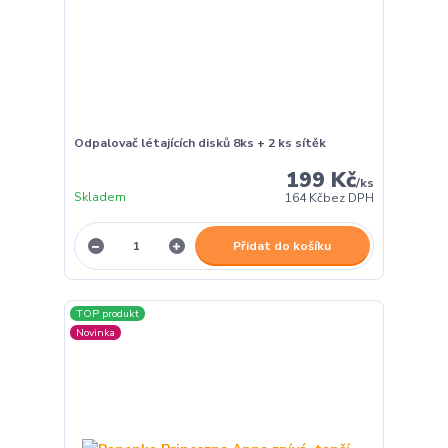
Odpalovač létajících disků 8ks + 2 ks sítěk
199 Kč
/
ks
Skladem
164 Kč
bez DPH
Přidat do košíku
TOP produkt
Novinka