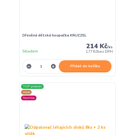
Dřevěná dětská houpačka KRUZZEL
214 Kč
/
ks
Skladem
177 Kč
bez DPH
Přidat do košíku
TOP produkt
Akce
Novinka