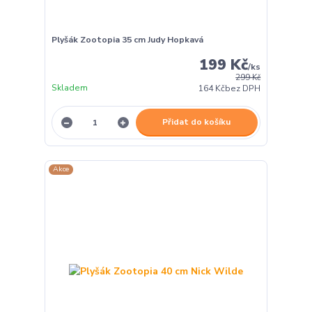
Plyšák Zootopia 35 cm Judy Hopkavá
199 Kč
/
ks
299 Kč
Skladem
164 Kč
bez DPH
Přidat do košíku
Akce