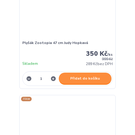
Plyšák Zootopia 47 cm Judy Hopkavá
350 Kč
/
ks
999 Kč
Skladem
289 Kč
bez DPH
Přidat do košíku
Akce