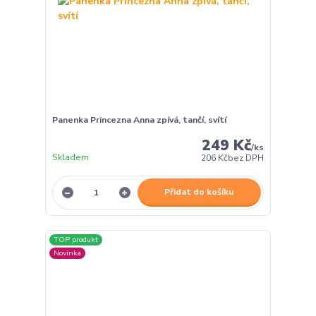
Panenka Princezna Anna zpívá, tančí, svítí
249 Kč
/
ks
Skladem
206 Kč
bez DPH
Přidat do košíku
TOP produkt
Novinka