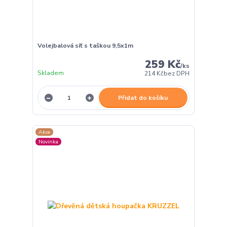
Volejbalová síť s taškou 9,5x1m
259 Kč
/
ks
Skladem
214 Kč
bez DPH
Přidat do košíku
Akce
Novinka