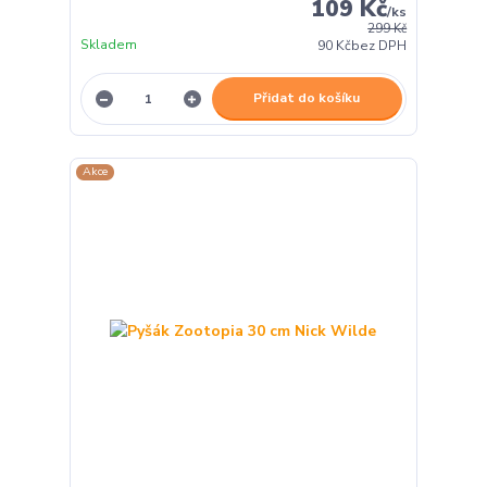
109 Kč
/
ks
299 Kč
Skladem
90 Kč
bez DPH
Přidat do košíku
Akce