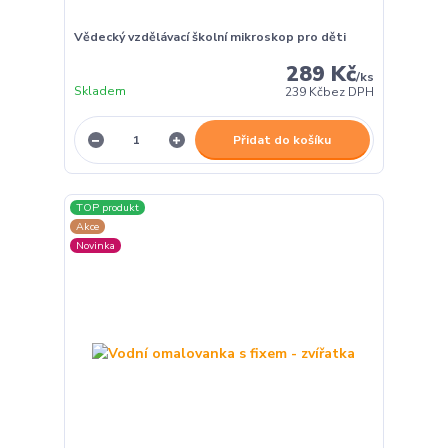
Vědecký vzdělávací školní mikroskop pro děti
289 Kč
/
ks
Skladem
239 Kč
bez DPH
Přidat do košíku
TOP produkt
Akce
Novinka