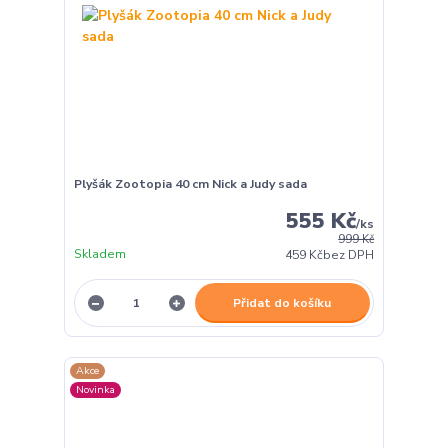
Plyšák Zootopia 40 cm Nick a Judy sada
555 Kč
/
ks
999 Kč
Skladem
459 Kč
bez DPH
Přidat do košíku
Akce
Novinka