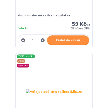
Vodní omalovanka s fixem - zvířatka
59 Kč
/
ks
Skladem
49 Kč
bez DPH
Přidat do košíku
TOP produkt
Akce
Novinka