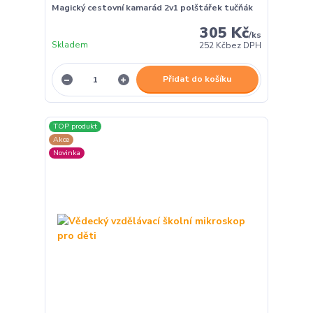
Magický cestovní kamarád 2v1 polštářek tučňák
305 Kč
/
ks
Skladem
252 Kč
bez DPH
Přidat do košíku
TOP produkt
Akce
Novinka