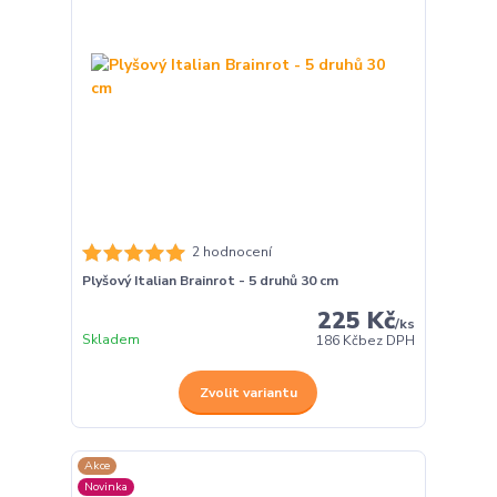
2 hodnocení
Plyšový Italian Brainrot - 5 druhů 30 cm
225 Kč
/
ks
Skladem
186 Kč
bez DPH
Zvolit variantu
Akce
Novinka