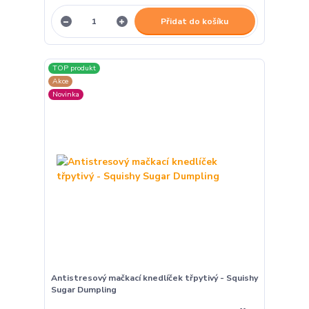
Přidat do košíku
TOP produkt
Akce
Novinka
Antistresový mačkací knedlíček třpytivý - Squishy
Sugar Dumpling