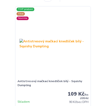
TOP produkt
Akce
Novinka
Antistresový mačkací knedlíček bílý - Squishy
Dumpling
109 Kč
/
ks
299 Kč
Skladem
90 Kč
bez DPH