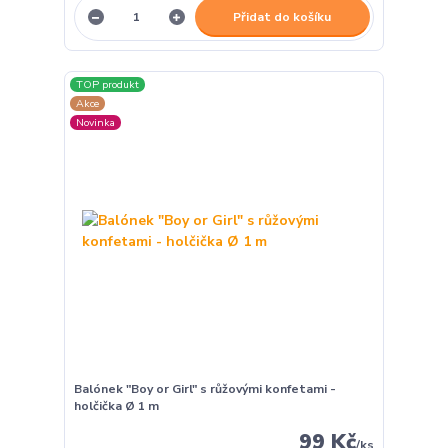
Přidat do košíku
TOP produkt
Akce
Novinka
Balónek "Boy or Girl" s růžovými konfetami -
holčička Ø 1 m
99 Kč
/
ks