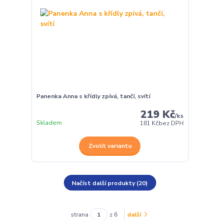
Panenka Anna s křídly zpívá, tančí, svítí
219 Kč
/
ks
Skladem
181 Kč
bez DPH
Zvolit variantu
Načíst další produkty (20)
strana
z 6
další