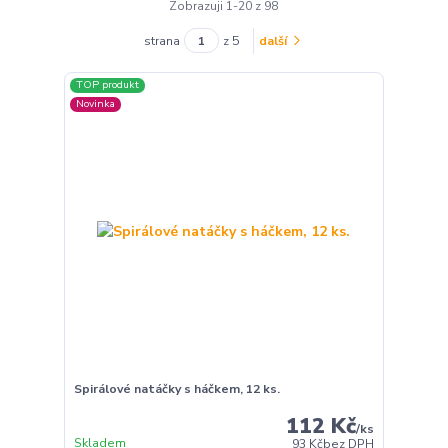
Zobrazuji 1-20 z 98
strana
z 5
další
TOP produkt
Novinka
Spirálové natáčky s háčkem, 12 ks.
112 Kč
/
ks
Skladem
93 Kč
bez DPH