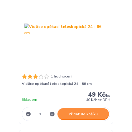
1 hodnocení
Vidlice opékací teleskopická 24 - 86 cm
49 Kč
/
ks
Skladem
40 Kč
bez DPH
Přidat do košíku