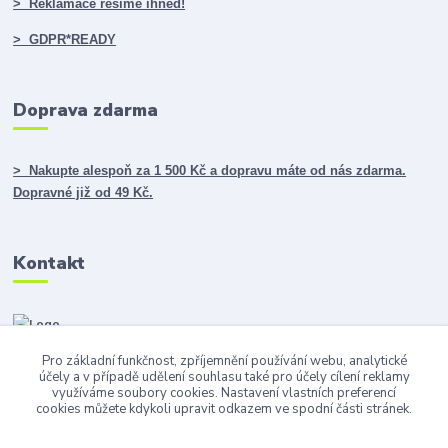
> Reklamace řešíme ihned!
> GDPR*READY
Doprava zdarma
> Nakupte alespoň za 1 500 Kč a dopravu máte od nás zdarma.
Dopravné již od 49 Kč.
Kontakt
Pro základní funkčnost, zpříjemnění používání webu, analytické
info@darky365.cz
účely a v případě udělení souhlasu také pro účely cílení reklamy
využíváme soubory cookies. Nastavení vlastních preferencí
cookies můžete kdykoli upravit odkazem ve spodní části stránek.