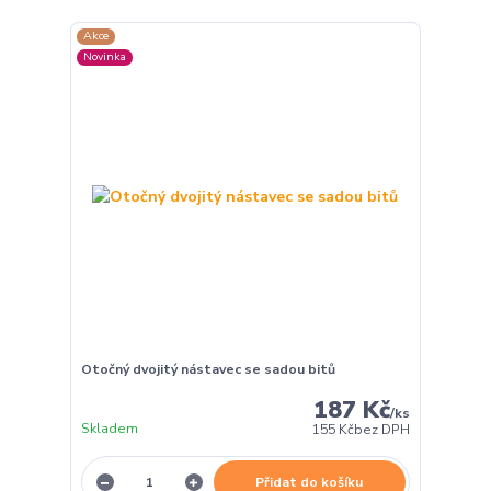
Akce
Novinka
Otočný dvojitý nástavec se sadou bitů
187 Kč
/
ks
Skladem
155 Kč
bez DPH
Přidat do košíku