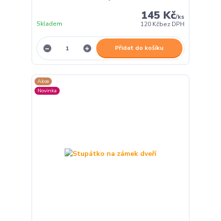
145 Kč
/
ks
Skladem
120 Kč
bez DPH
Přidat do košíku
Akce
Novinka