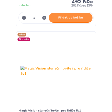
245 Kč
/
ks
Skladem
202 Kč
bez DPH
Přidat do košíku
Akce
Novinka
Magic Vision sluneční brýle i pro řidiče 5v1