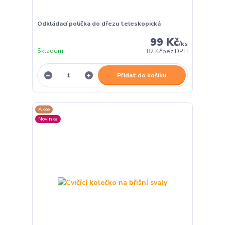
Odkládací polička do dřezu teleskopická
99 Kč
/
ks
Skladem
82 Kč
bez DPH
Přidat do košíku
Akce
Novinka