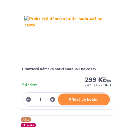
Praktická dámská holicí sada 4v1 na cesty
299 Kč
/
ks
Skladem
247 Kč
bez DPH
Přidat do košíku
Akce
Novinka