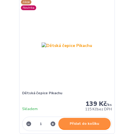
Akce
Novinka
Dětská čepice Pikachu
139 Kč
/
ks
Skladem
115 Kč
bez DPH
Přidat do košíku