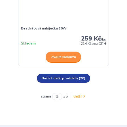
Bezdrátová nabíječka 10W
259 Kč
/
ks
Skladem
214 Kč
bez DPH
Zvolit variantu
Načíst další produkty (20)
strana
z 5
další