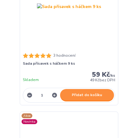
3 hodnocení
Sada přísavek s háčkem 9 ks
59 Kč
/
ks
Skladem
49 Kč
bez DPH
Přidat do košíku
Akce
Novinka