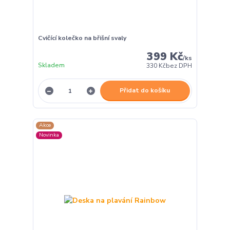
Cvičící kolečko na břišní svaly
399 Kč
/
ks
Skladem
330 Kč
bez DPH
Přidat do košíku
Akce
Novinka