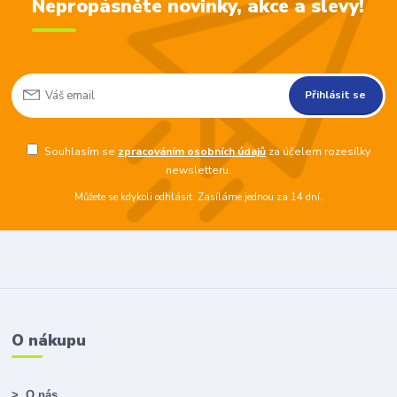
Nepropásněte novinky, akce a slevy!
Přihlásit se
Souhlasím se
zpracováním osobních údajů
za účelem rozesílky
newsletteru.
Můžete se kdykoli odhlásit. Zasíláme jednou za 14 dní.
O nákupu
> O nás