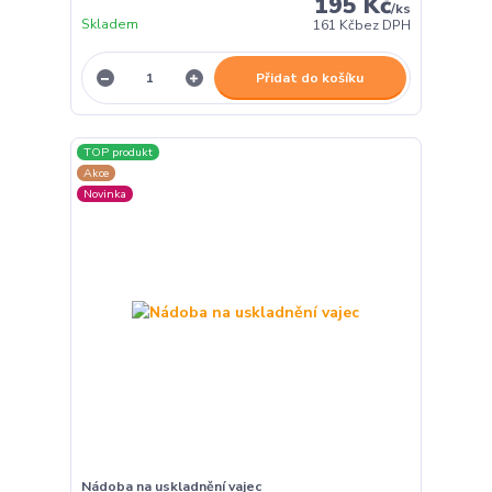
195 Kč
/
ks
Skladem
161 Kč
bez DPH
Přidat do košíku
TOP produkt
Akce
Novinka
Nádoba na uskladnění vajec