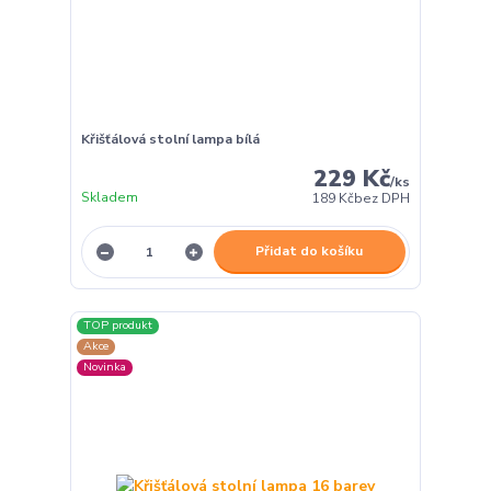
Křišťálová stolní lampa bílá
229 Kč
/
ks
Skladem
189 Kč
bez DPH
Přidat do košíku
TOP produkt
Akce
Novinka