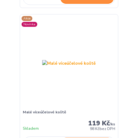
Akce
Novinka
Malé víceúčelové koště
119 Kč
/
ks
Skladem
98 Kč
bez DPH