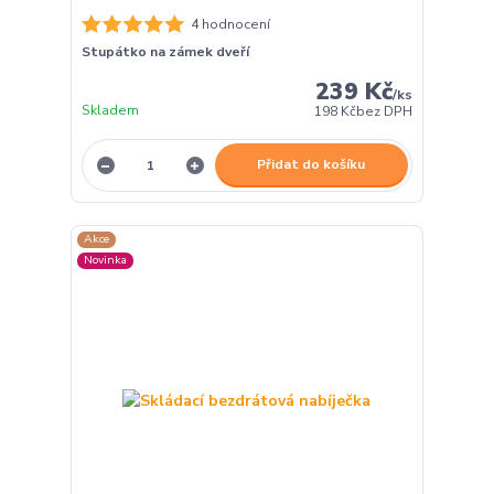
4 hodnocení
Stupátko na zámek dveří
239 Kč
/
ks
Skladem
198 Kč
bez DPH
Přidat do košíku
Akce
Novinka