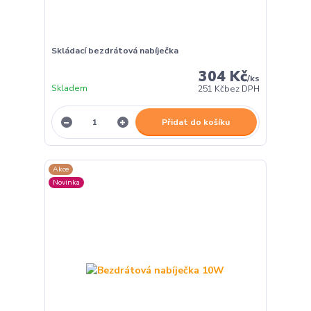
Skládací bezdrátová nabíječka
304 Kč
/
ks
Skladem
251 Kč
bez DPH
Přidat do košíku
Akce
Novinka