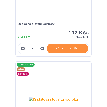
Deska na plavání Rainbow
117 Kč
/
ks
Skladem
97 Kč
bez DPH
Přidat do košíku
TOP produkt
Akce
Novinka