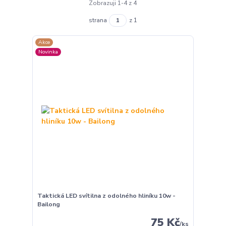
Zobrazuji 1-4 z 4
strana
z 1
Akce
Novinka
Taktická LED svítilna z odolného hliníku 10w -
Bailong
75 Kč
/
ks