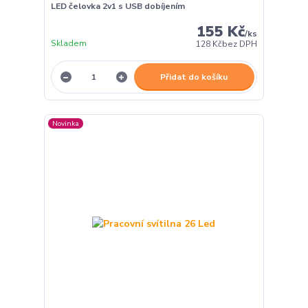
LED čelovka 2v1 s USB dobíjením
155 Kč
/
ks
Skladem
128 Kč
bez DPH
Přidat do košíku
Novinka