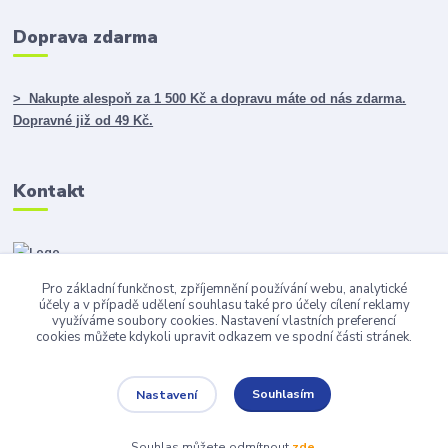
Doprava zdarma
> Nakupte alespoň za 1 500 Kč a dopravu máte od nás zdarma.
Dopravné již od 49 Kč.
Kontakt
Pro základní funkčnost, zpříjemnění používání webu, analytické
info@darky365.cz
účely a v případě udělení souhlasu také pro účely cílení reklamy
využíváme soubory cookies. Nastavení vlastních preferencí
cookies můžete kdykoli upravit odkazem ve spodní části stránek.
Souhlasím
Nastavení
Copyright © 2015-2023 LEGACY INVEST s.r.o., všechna práva vyhrazena.
Souhlas můžete odmítnout
zde
.