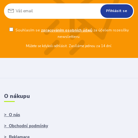
Přihlásit se
Souhlasím se
zpracováním osobních údajů
za účelem rozesílky
newsletteru.
Můžete se kdykoli odhlásit. Zasíláme jednou za 14 dní.
O nákupu
> O nás
> Obchodní podmínky
> Reklamace