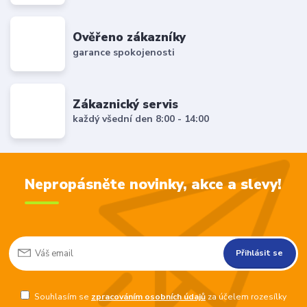
Ověřeno zákazníky
garance spokojenosti
Zákaznický servis
každý všední den 8:00 - 14:00
Nepropásněte novinky, akce a slevy!
Přihlásit se
Souhlasím se
zpracováním osobních údajů
za účelem rozesílky