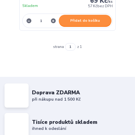
69 Kč
/
ks
Skladem
57 Kč
bez DPH
Přidat do košíku
strana
z 1
Doprava ZDARMA
při nákupu nad 1 500 Kč
Tisíce produktů skladem
ihned k odeslání