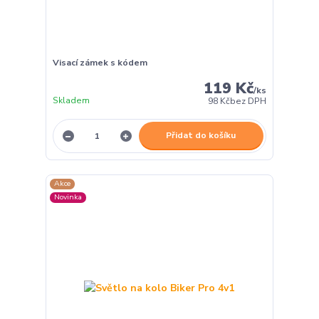
Visací zámek s kódem
119 Kč
/
ks
Skladem
98 Kč
bez DPH
Přidat do košíku
Akce
Novinka