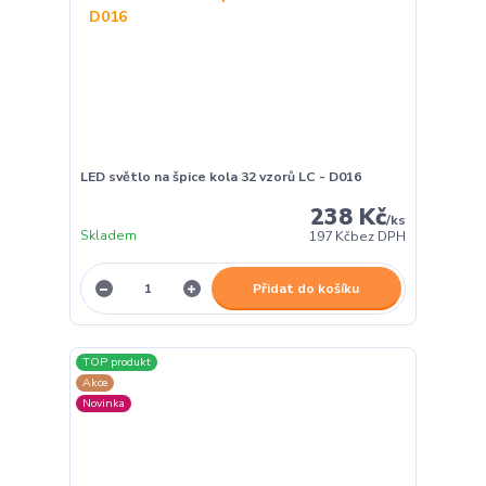
LED světlo na špice kola 32 vzorů LC - D016
238 Kč
/
ks
Skladem
197 Kč
bez DPH
Přidat do košíku
TOP produkt
Akce
Novinka