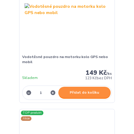
Vodotěsné pouzdro na motorku kolo GPS nebo
mobil
149 Kč
/
ks
Skladem
123 Kč
bez DPH
Přidat do košíku
TOP produkt
Akce