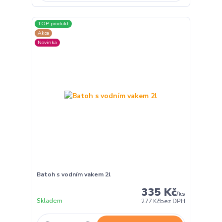
TOP produkt
Akce
Novinka
Batoh s vodním vakem 2l
335 Kč
/
ks
Skladem
277 Kč
bez DPH