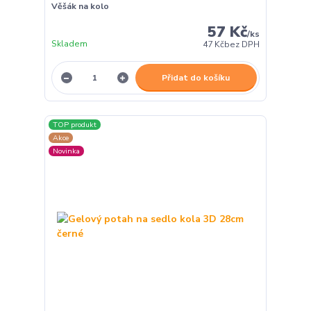
Věšák na kolo
57 Kč
/
ks
Skladem
47 Kč
bez DPH
Přidat do košíku
TOP produkt
Akce
Novinka