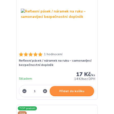
1 hodnocení
Reflexní pásek / náramek na ruku – samonavíjecí
bezpečnostní doplněk
17 Kč
/
ks
Skladem
14 Kč
bez DPH
Přidat do košíku
TOP produkt
Akce