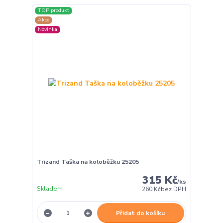
TOP produkt
Akce
Novinka
Trizand Taška na koloběžku 25205
315 Kč
/
ks
Skladem
260 Kč
bez DPH
Přidat do košíku