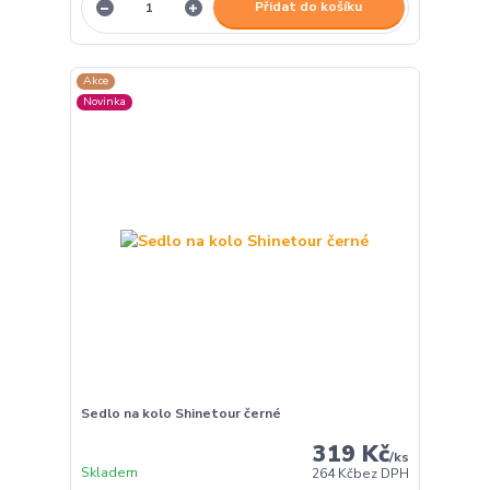
Přidat do košíku
Akce
Novinka
Sedlo na kolo Shinetour černé
319 Kč
/
ks
Skladem
264 Kč
bez DPH