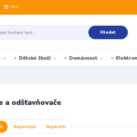
Více
Hledat
t
Dětské žboží
Domácnost
Elektron
e a odšťavňovače
ší
Nejlevnější
Nejdražší