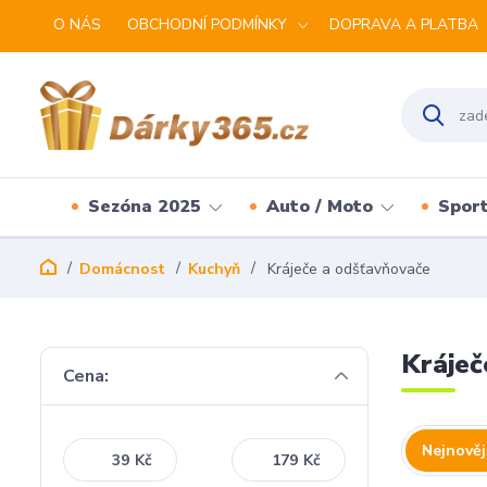
O NÁS
OBCHODNÍ PODMÍNKY
DOPRAVA A PLATBA
Sezóna 2025
Auto / Moto
Spor
Domácnost
Kuchyň
Kráječe a odšťavňovače
Kráječ
Cena:
Nejnověj
Kč
Kč