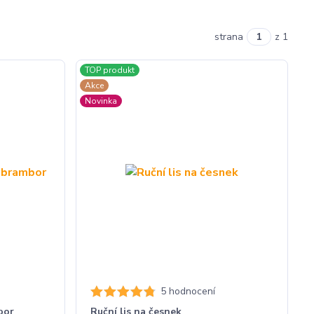
strana
z 1
TOP produkt
Akce
Novinka
5 hodnocení
bor
Ruční lis na česnek