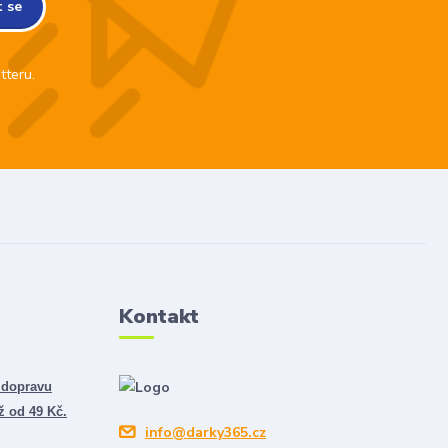
t se
tteru.
Kontakt
 dopravu
ž od 49 Kč.
info@darky365.cz