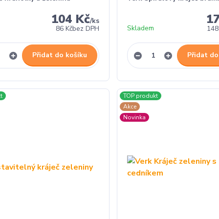
104 Kč
1
/
ks
Skladem
86 Kč
bez DPH
148
Přidat do košíku
Přidat do
t
TOP produkt
Akce
Novinka