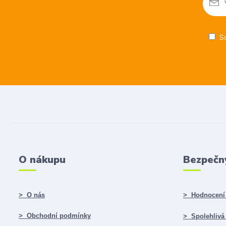
S
O nákupu
Bezpečn
> O nás
> Hodnocení 
> Obchodní podmínky
> Spolehlivá f