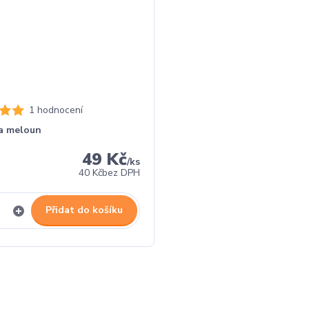
1 hodnocení
na meloun
49 Kč
/
ks
40 Kč
bez DPH
Přidat do košíku