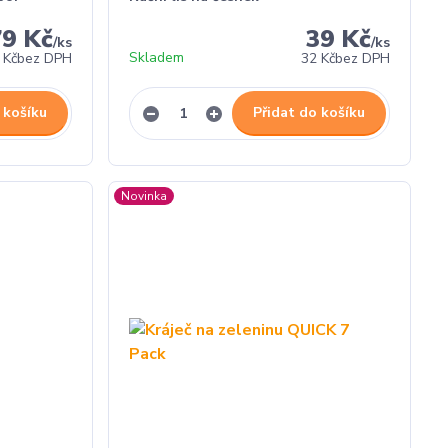
79 Kč
39 Kč
/
ks
/
ks
Skladem
 Kč
bez DPH
32 Kč
bez DPH
 košíku
Přidat do košíku
Novinka