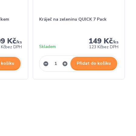
níkem
Kráječ na zeleninu QUICK 7 Pack
09 Kč
149 Kč
/
ks
/
ks
Skladem
 Kč
bez DPH
123 Kč
bez DPH
 košíku
Přidat do košíku