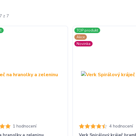
7 z 7
t
TOP produkt
Akce
Novinka
1 hodnocení
4 hodnocení
a hranolky a zeleninu
Verk Spirálový kráječ bram