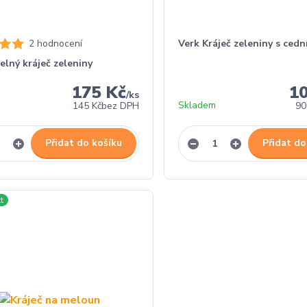
2 hodnocení
Verk Kráječ zeleniny s ced
elný kráječ zeleniny
175 Kč
1
/
ks
Skladem
145 Kč
bez DPH
90
Přidat do košíku
Přidat do
t