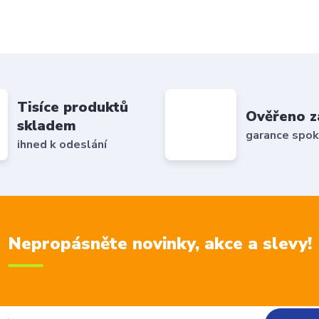
Tisíce produktů
Ověřeno z
skladem
garance spok
ihned k odeslání
Nepropásněte novinky, akce a slevy!