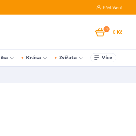
Přihlášení
0
0 Kč
Více
ika
Krása
Zvířata