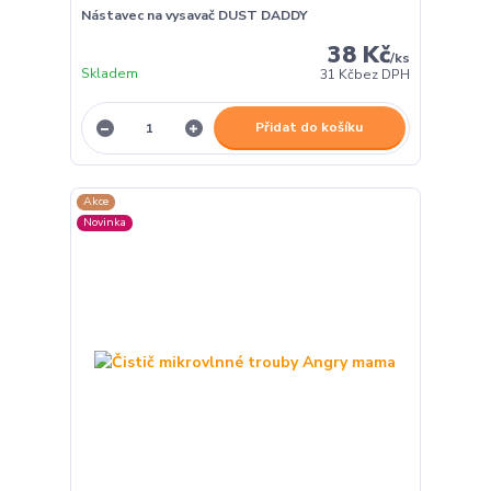
Nástavec na vysavač DUST DADDY
38 Kč
/
ks
Skladem
31 Kč
bez DPH
Přidat do košíku
Akce
Novinka