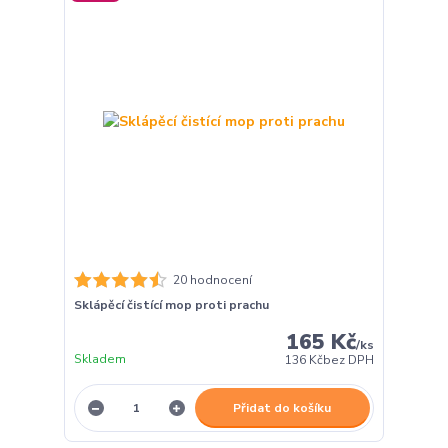
20 hodnocení
Sklápěcí čistící mop proti prachu
165 Kč
/
ks
Skladem
136 Kč
bez DPH
Přidat do košíku