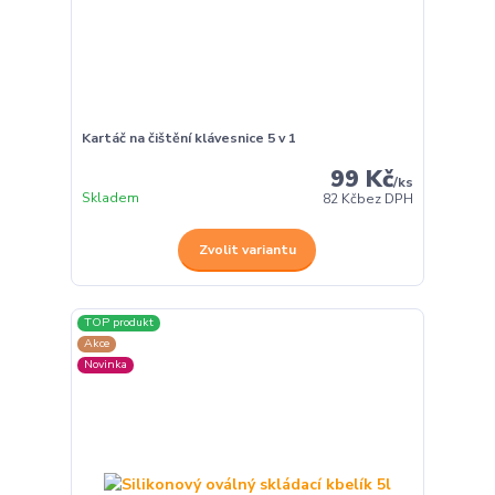
Kartáč na čištění klávesnice 5 v 1
99 Kč
/
ks
Skladem
82 Kč
bez DPH
Zvolit variantu
TOP produkt
Akce
Novinka