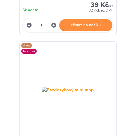
39 Kč
/
ks
Skladem
32 Kč
bez DPH
Přidat do košíku
Akce
Novinka