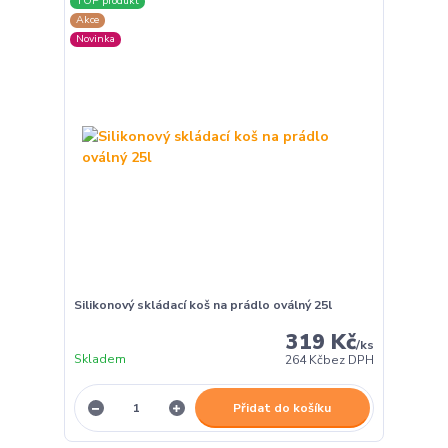
TOP produkt
Akce
Novinka
Silikonový skládací koš na prádlo oválný 25l
319 Kč
/
ks
Skladem
264 Kč
bez DPH
Přidat do košíku