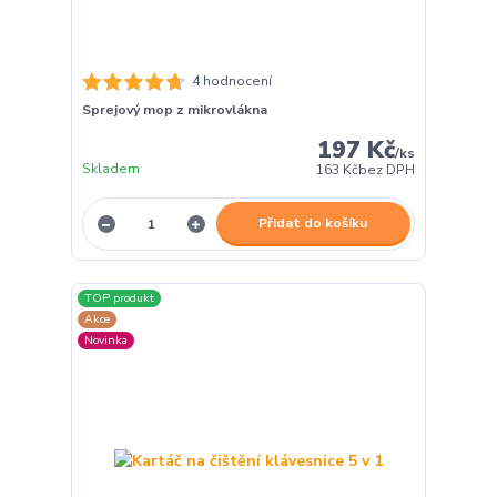
4 hodnocení
Sprejový mop z mikrovlákna
197 Kč
/
ks
Skladem
163 Kč
bez DPH
Přidat do košíku
TOP produkt
Akce
Novinka