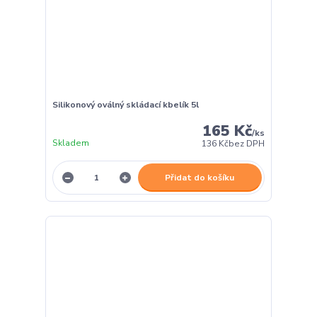
Silikonový oválný skládací kbelík 5l
165 Kč
/
ks
Skladem
136 Kč
bez DPH
Přidat do košíku