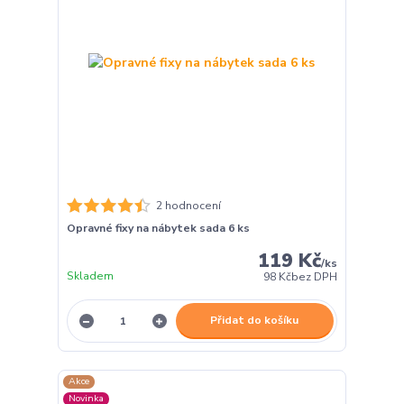
2 hodnocení
Opravné fixy na nábytek sada 6 ks
119 Kč
/
ks
Skladem
98 Kč
bez DPH
Přidat do košíku
Akce
Novinka