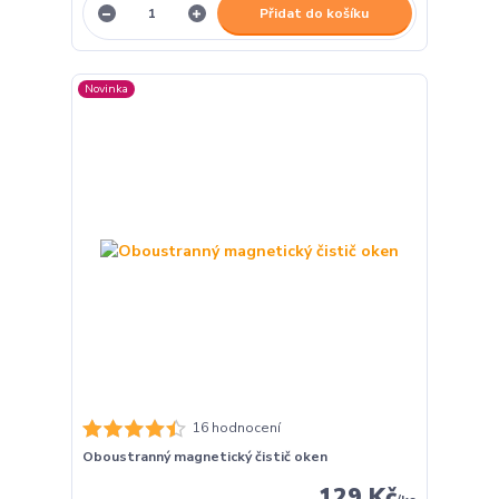
Přidat do košíku
Novinka
16 hodnocení
Oboustranný magnetický čistič oken
129 Kč