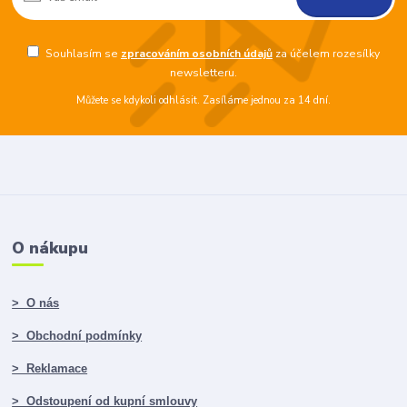
Souhlasím se
zpracováním osobních údajů
za účelem rozesílky
newsletteru.
Můžete se kdykoli odhlásit. Zasíláme jednou za 14 dní.
O nákupu
> O nás
> Obchodní podmínky
> Reklamace
> Odstoupení od kupní smlouvy