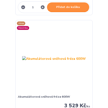
Přidat do košíku
Akce
Novinka
Akumulátorová sněhová fréza 600W
3 529 Kč
/
ks