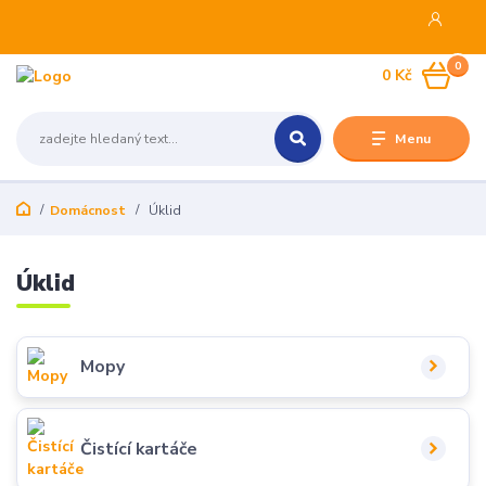
0
0 Kč
Menu
Domácnost
Úklid
Úklid
Mopy
Čistící kartáče