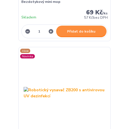
Bezdotykový mini mop
69 Kč
/
ks
Skladem
57 Kč
bez DPH
Přidat do košíku
Akce
Novinka