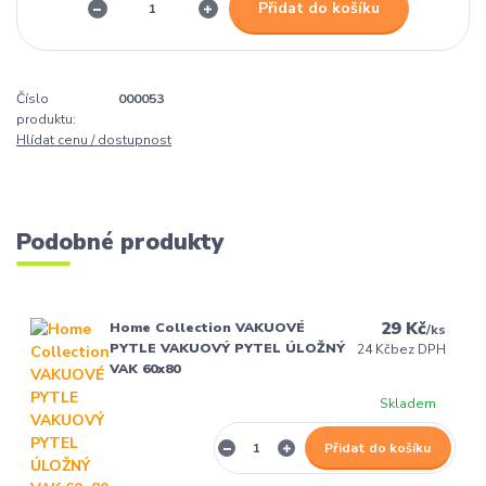
Přidat do košíku
Číslo
000053
produktu:
Hlídat cenu / dostupnost
Podobné produkty
29 Kč
Home Collection VAKUOVÉ
/
ks
PYTLE VAKUOVÝ PYTEL ÚLOŽNÝ
24 Kč
bez DPH
VAK 60x80
Skladem
Přidat do košíku