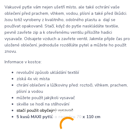
Vakuové pytle vám nejen ušetří místo, ale také ochrání vaše
oblečení před prachem, vlhkem, vodou, plísní a také před škůdci.
Jsou totiž vyrobeny z kvalitního, odolného plastu a dají se
používat opakovaně. Stačí, když do pytle naskládáte textilie,
pevně zavřete zip a k otevřenému ventilu přiložíte hadici
vysavače. Odsajete vzduch a zavřete ventil. Jakmile přijde čas pro
uložené oblečení, jednoduše rozděláte pytel a můžete ho použít
znovu.
Informace v kostce:
revoluční způsob ukládání textilií
získá 4x víc místa
chrání oblečení a lůžkoviny před: roztoči, vlhkem, prachem,
plísní a vodou
můžete použít jakýkoli vysavač
skvěle se hodí na stěhování
stačí použít obyčejný vysavač
5 kusů MAXI pytlů o rozměru 70 x 110 cm