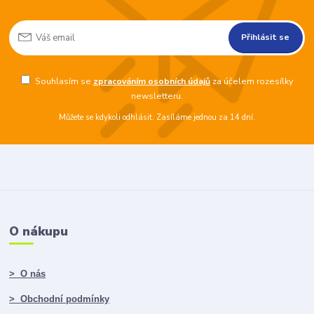
Přihlásit se
Souhlasím se
zpracováním osobních údajů
za účelem rozesílky
newsletteru.
Můžete se kdykoli odhlásit. Zasíláme jednou za 14 dní.
O nákupu
> O nás
> Obchodní podmínky