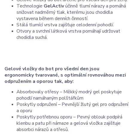
Technologie
GelActiv
účinně tlumí nárazy a pomáhá
snižovat nadměrný tlak, kterému jsou chodidla
vystavena během denních činností.
Stálá tlumící vrstva zajišťuje celodenní pohodlí.
Otvory a svrchní látková vrstva pomáhají udržovat
chodidla suchá.
Gelové vložky do bot pro všední den jsou
ergonomicky tvarované, s optimální rovnováhou mezi
odpružením a oporou tak, aby:
Absorbovaly otřesy – Měkký modrý gel poskytuje
pohodlí namáhaným polštářkům
Poskytly odpružení – Pevnější žlutý gel pro odpružení
a oporu
Poskytly potřebnou oporu – Pevný oblouk podpírá
klenbu a patu při námaze a gelová vložka zajišťuje
absorbci nárazů a otřesů.