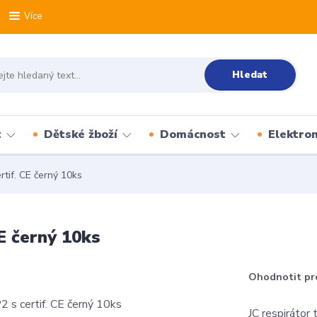
Více
Hledat
t
Dětské žboží
Domácnost
Elektron
ertif. CE černý 10ks
CE černý 10ks
Ohodnotit pr
JC respirátor 