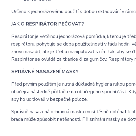
Určeno k jednorázovému použití s dobou skladování v rámci
JAK O RESPIRÁTOR PEČOVAT?
Respirátor je většinou jednorázová pomůcka, kterou je tře
respirátoru, pohybuje se doba použitelnosti v řádu hodin,
znovu nasadit, ale je třeba manipulovat s ním tak, aby se 
Respirátor se ovládá za tkanice či za gumičky. Respirátory n
SPRÁVNÉ NASAZENÍ MASKY
Před prvním použitím je nutná důkladná hygiena rukou pomoc
obličeji a následně přitlačte na obličej jeho spodní část. Kd
aby ho udržovali v bezpečné poloze.
Správně nasazená ochranná maska musí těsně doléhat k oblič
brada může způsobit netěsnosti. Při snímání masky se dotýk