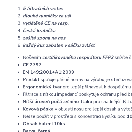
5 filtračních vrstev
dlouhé gumičky za uši
vytištěné CE na resp.
česká krabička
zašitá spona na nos
každý kus zabalen v sáčku zvlášť
Nošením
certifikovaného respirátoru FFP2
snížíte š
CE 2797
EN 149:2001+A1:2009
Produkt splňuje přísné normy na výrobu, je sterilizov
Ergonomický tvar
pro lepší přilnavost k dospělému o
Filtrace s nízkou impedancí poskytuje ochranu před b
Nížší úroveň počátečního tlaku
pro snadnější dých
Kovová páska
v oblasti nosu pro lepší dosah a výt
Nelze použít v prostředí s koncentrací kyslíku pod
19
Obsah balení 10ks
Barva: černá