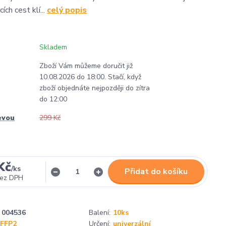
ích cest klí...
celý popis
Skladem
Zboží Vám můžeme doručit již
10.08.2026 do 18:00. Stačí, když
zboží objednáte nejpozději do zítra
do 12:00
evou
299 Kč
Kč
/
ks
Přidat do košíku
ez DPH
004536
Balení:
10ks
FFP2
Určení:
univerzální