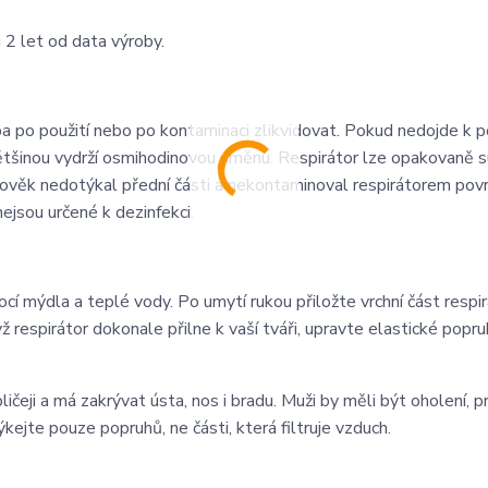
 2 let od data výroby.
ba po použití nebo po kontaminaci zlikvidovat. Pokud nedojde k 
 většinou vydrží osmihodinovou směnu. Respirátor lze opakovaně 
člověk nedotýkal přední části a nekontaminoval respirátorem povr
ejsou určené k dezinfekci.
í mýdla a teplé vody. Po umytí rukou přiložte vrchní část respir
yž respirátor dokonale přilne k vaší tváři, upravte elastické popru
eji a má zakrývat ústa, nos i bradu. Muži by měli být oholení, p
ejte pouze popruhů, ne části, která filtruje vzduch.