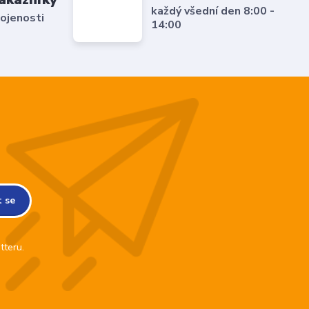
každý všední den 8:00 -
ojenosti
14:00
t se
tteru.