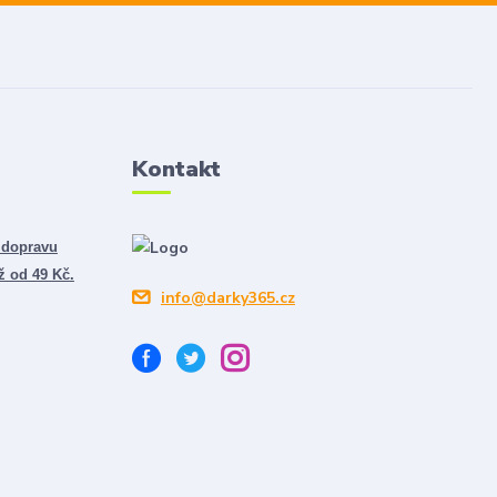
Kontakt
 dopravu
ž od 49 Kč.
info@darky365.cz