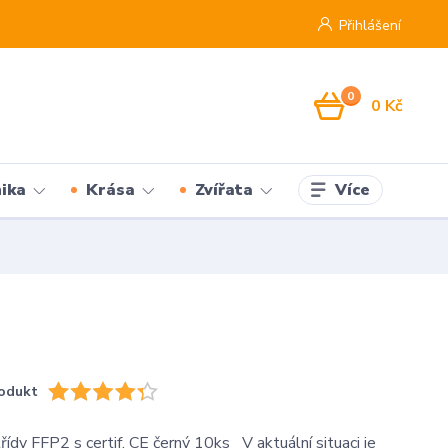
Přihlášení
0
0 Kč
Více
ika
Krása
Zvířata
odukt
třídy FFP2 s certif. CE černý 10ks V aktuální situaci je