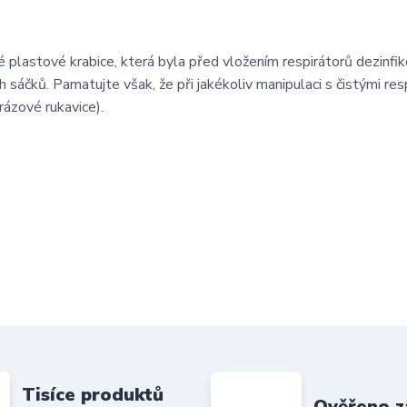
né plastové krabice, která byla před vložením respirátorů dezinfi
h sáčků. Pamatujte však, že při jakékoliv manipulaci s čistými res
rázové rukavice).
Tisíce produktů
Ověřeno z