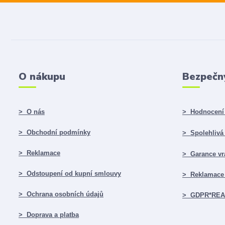
O nákupu
Bezpečn
> O nás
> Hodnocení 
> Obchodní podmínky
> Spolehlivá f
> Reklamace
> Garance vr
> Odstoupení od kupní smlouvy
> Reklamace 
> Ochrana osobních údajů
> GDPR*RE
> Doprava a platba