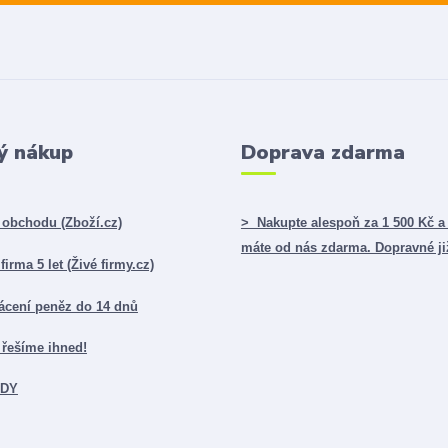
ý nákup
Doprava zdarma
obchodu (Zboží.cz)
> Nakupte alespoň za 1 500 Kč a
máte od nás zdarma. Dopravné ji
irma 5 let (Živé firmy.cz)
ácení peněz do 14 dnů
řešíme ihned!
ADY