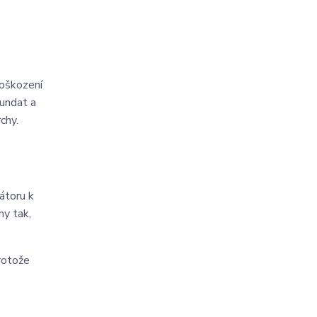
poškození
sundat a
chy.
átoru k
hy tak,
rotože