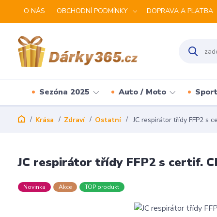
O NÁS
OBCHODNÍ PODMÍNKY
DOPRAVA A PLATBA
Sezóna 2025
Auto / Moto
Spor
Krása
Zdraví
Ostatní
JC respirátor třídy FFP2 s c
JC respirátor třídy FFP2 s certif. 
Novinka
Akce
TOP produkt