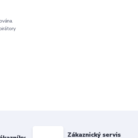
kována.
pirátory
Zákaznický servis
ákazníky