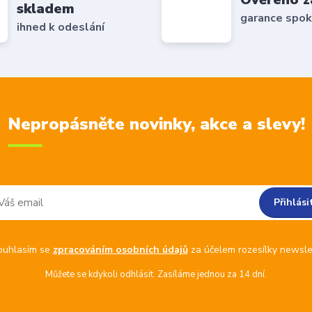
skladem
garance spok
ihned k odeslání
Nepropásněte novinky, akce a slevy!
Přihlási
ouhlasím se
zpracováním osobních údajů
za účelem rozesílky newsle
Můžete se kdykoli odhlásit. Zasíláme jednou za 14 dní.