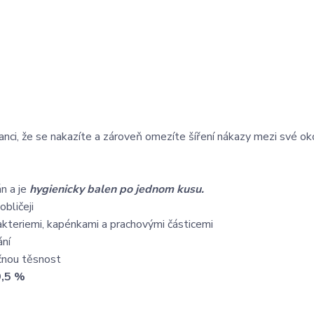
anci, že se nakazíte a zároveň omezíte šíření nákazy mezi své oko
án a je
hygienicky balen po jednom kusu.
bličeji
akteriemi, kapénkami a prachovými částicemi
ání
ečnou těsnost
,5 %