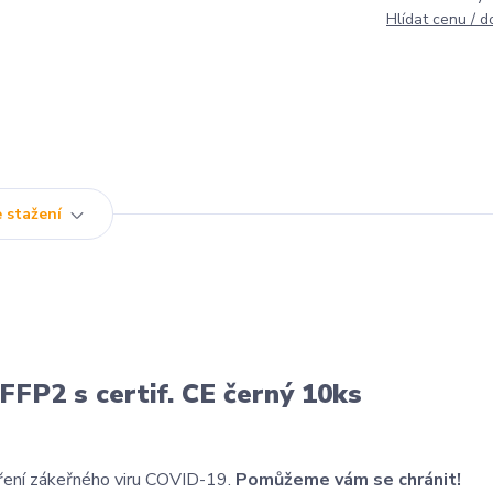
Hlídat cenu / 
 stažení
 FFP2 s certif. CE černý 10ks
 šíření zákeřného viru COVID-19.
Pomůžeme vám se chránit!