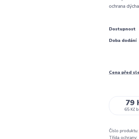
ochrana dýchac
Dostupnost
Doba dodání
Cena před sl
79 
65 Kč
b
Číslo produktu:
Třída ochrany: