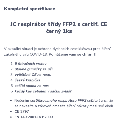
Kompletní specifikace
JC respirátor třídy FFP2 s certif. CE
černý 1ks
V aktuální situaci je ochrana dýchacích cest klíčovou proti šíření
zákeřného viru COVID-19.
Pomůžeme vám se chránit!
5 filtračních vrstev
dlouhé gumičky za uši
vytištěné CE na resp.
česká krabička
zašitá spona na nos
každý kus zabalen v sáčku zvlášť
Nošením
certifikovaného respirátoru FFP2
snížíte šanci, že
se nakazíte a zároveň omezíte šíření nákazy mezi své okolí.
CE 2797
EN 149:2001+A1:2009