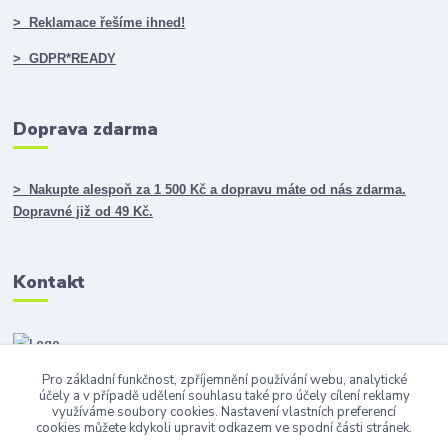
> Reklamace řešíme ihned!
> GDPR*READY
Doprava zdarma
> Nakupte alespoň za 1 500 Kč a dopravu máte od nás zdarma.
Dopravné již od 49 Kč.
Kontakt
Pro základní funkčnost, zpříjemnění používání webu, analytické
info@darky365.cz
účely a v případě udělení souhlasu také pro účely cílení reklamy
využíváme soubory cookies. Nastavení vlastních preferencí
cookies můžete kdykoli upravit odkazem ve spodní části stránek.