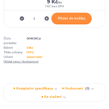
9 Kč
/
ks
7 Kč
bez DPH
Přidat do košíku
Číslo
004536Cjc
produktu:
Balení:
10ks
Třída ochrany:
FFP2
Určení:
univerzální
Hlídat cenu / dostupnost
Kompletní specifikace
Hodnocení
0
Ke stažení