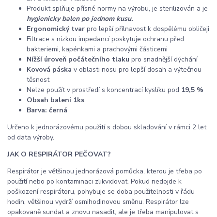
Produkt splňuje přísné normy na výrobu, je sterilizován a je
hygienicky balen po jednom kusu.
Ergonomický tvar
pro lepší přilnavost k dospělému obličeji
Filtrace s nízkou impedancí poskytuje ochranu před
bakteriemi, kapénkami a prachovými částicemi
Nížší úroveň počátečního tlaku
pro snadnější dýchání
Kovová páska
v oblasti nosu pro lepší dosah a výtečnou
těsnost
Nelze použít v prostředí s koncentrací kyslíku pod
19,5 %
Obsah balení 1ks
Barva: černá
Určeno k jednorázovému použití s dobou skladování v rámci 2 let
od data výroby.
JAK O RESPIRÁTOR PEČOVAT?
Respirátor je většinou jednorázová pomůcka, kterou je třeba po
použití nebo po kontaminaci zlikvidovat. Pokud nedojde k
poškození respirátoru, pohybuje se doba použitelnosti v řádu
hodin, většinou vydrží osmihodinovou směnu. Respirátor lze
opakovaně sundat a znovu nasadit, ale je třeba manipulovat s