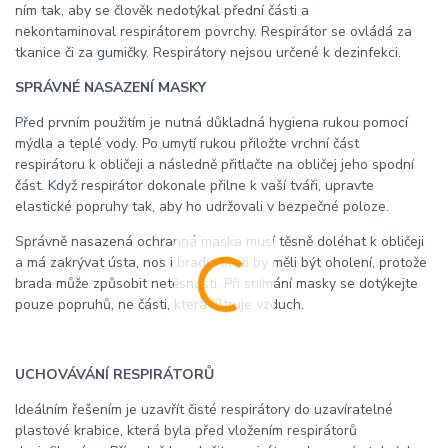
ním tak, aby se člověk nedotýkal přední části a
nekontaminoval respirátorem povrchy. Respirátor se ovládá za
tkanice či za gumičky. Respirátory nejsou určené k dezinfekci.
SPRÁVNÉ NASAZENÍ MASKY
Před prvním použitím je nutná důkladná hygiena rukou pomocí
mýdla a teplé vody. Po umytí rukou přiložte vrchní část
respirátoru k obličeji a následně přitlačte na obličej jeho spodní
část. Když respirátor dokonale přilne k vaší tváři, upravte
elastické popruhy tak, aby ho udržovali v bezpečné poloze.
Správně nasazená ochranná maska musí těsně doléhat k obličeji
a má zakrývat ústa, nos i bradu. Muži by měli být oholení, protože
brada může způsobit netěsnosti. Při snímání masky se dotýkejte
pouze popruhů, ne části, která filtruje vzduch.
UCHOVÁVÁNÍ RESPIRÁTORŮ
Ideálním řešením je uzavřít čisté respirátory do uzavíratelné
plastové krabice, která byla před vložením respirátorů