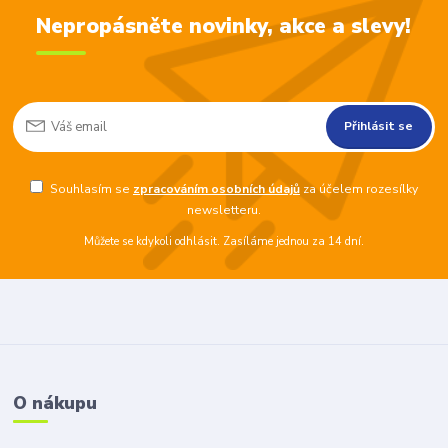
Nepropásněte novinky, akce a slevy!
Přihlásit se
Souhlasím se
zpracováním osobních údajů
za účelem rozesílky
newsletteru.
Můžete se kdykoli odhlásit. Zasíláme jednou za 14 dní.
O nákupu