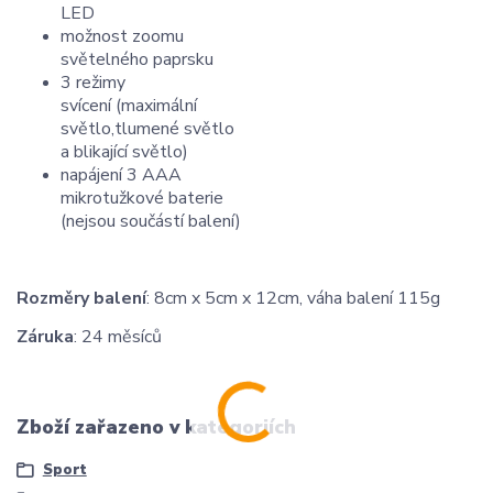
LED
možnost zoomu
světelného paprsku
3 režimy
svícení (maximální
světlo,tlumené světlo
a blikající světlo)
napájení 3 AAA
mikrotužkové baterie
(nejsou součástí balení)
Rozměry balení
: 8cm x 5cm x 12cm, váha balení 115g
Záruka
: 24 měsíců
Zboží zařazeno v kategoriích
Sport