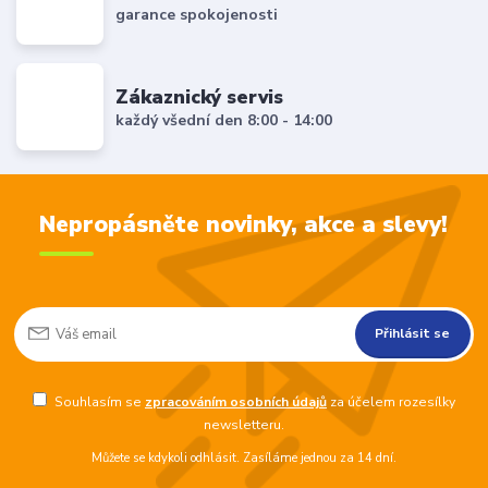
garance spokojenosti
Zákaznický servis
každý všední den 8:00 - 14:00
Nepropásněte novinky, akce a slevy!
Přihlásit se
Souhlasím se
zpracováním osobních údajů
za účelem rozesílky
newsletteru.
Můžete se kdykoli odhlásit. Zasíláme jednou za 14 dní.