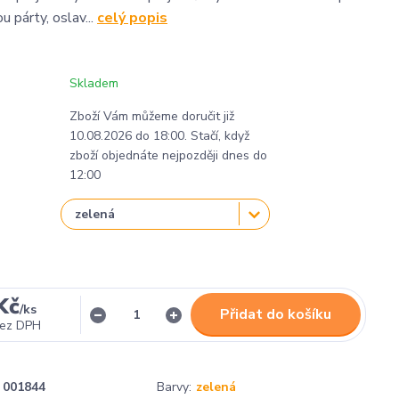
 párty, oslav...
celý popis
Skladem
Zboží Vám můžeme doručit již
10.08.2026 do 18:00. Stačí, když
zboží objednáte nejpozději dnes do
12:00
Kč
/
ks
Přidat do košíku
ez DPH
001844
Barvy:
zelená