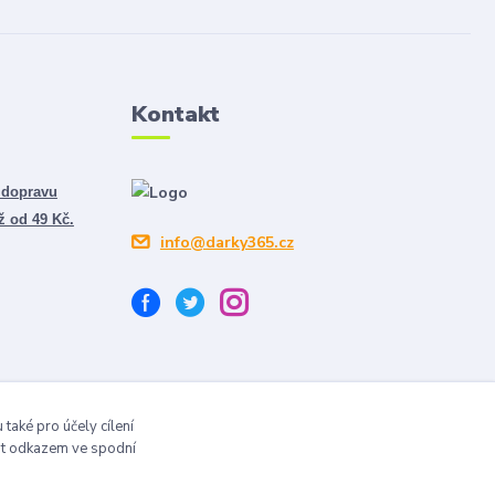
Kontakt
 dopravu
ž od 49 Kč.
info@darky365.cz
také pro účely cílení
vit odkazem ve spodní