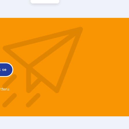
t se
tteru.