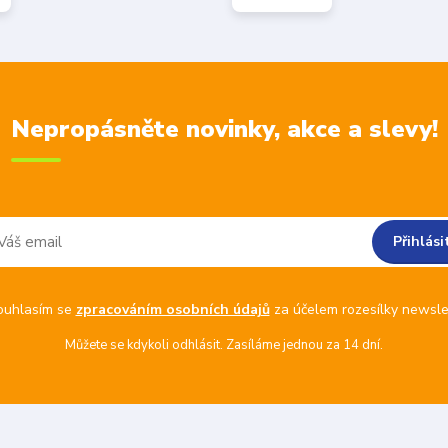
Nepropásněte novinky, akce a slevy!
Přihlási
ouhlasím se
zpracováním osobních údajů
za účelem rozesílky newsle
Můžete se kdykoli odhlásit. Zasíláme jednou za 14 dní.