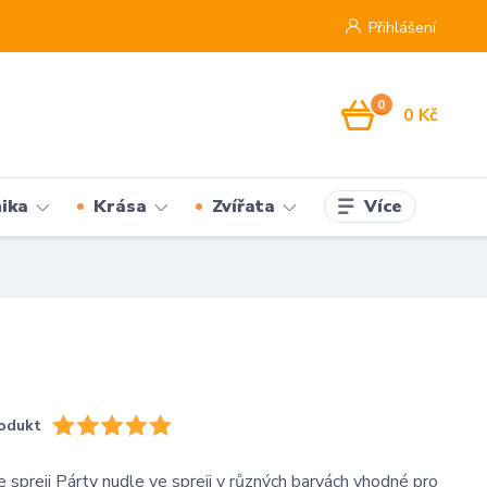
Přihlášení
0
0 Kč
Více
ika
Krása
Zvířata
odukt
e spreji Párty nudle ve spreji v různých barvách vhodné pro