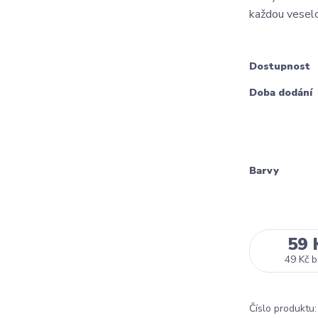
každou veselou
Dostupnost
Doba dodání
Barvy
59 
49 Kč
b
Číslo produktu: