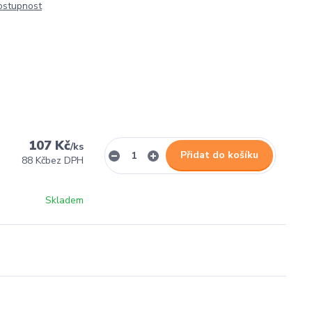
dostupnost
107 Kč
/
ks
Přidat do košíku
88 Kč
bez DPH
Skladem