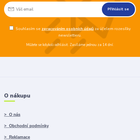
Přihlásit se
Souhlasím se
zpracováním osobních údajů
za účelem rozesílky
newsletteru.
Můžete se kdykoli odhlásit. Zasíláme jednou za 14 dní.
O nákupu
> O nás
> Obchodní podmínky
> Reklamace