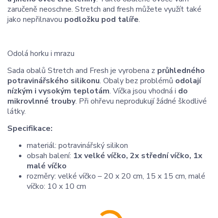
zaručeně neoschne. Stretch and fresh můžete využít také
jako nepřilnavou
podložku pod talíře
.
Odolá horku i mrazu
Sada obalů Stretch and Fresh je vyrobena z
průhledného
potravinářského silikonu
. Obaly bez problémů
odolají
nízkým i vysokým teplotám
. Víčka jsou vhodná i
do
mikrovlnné trouby
. Při ohřevu neprodukují žádné škodlivé
látky.
Specifikace:
materiál: potravinářský silikon
obsah balení:
1x velké víčko, 2x střední víčko, 1x
malé víčko
rozměry: velké víčko – 20 x 20 cm, 15 x 15 cm, malé
víčko: 10 x 10 cm