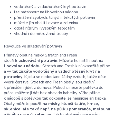
vodotěsný a vzduchotěsný kryt potravin
lze natáhnout na libovolnou nádobu
přenášení sypkých, tuhých i tekutých potravin
můžete jím obalit i ovoce a zeleninu
odolá nízkým i vysokým teplotám
vhodné i do mikrovlnné trouby
Revoluce ve skladování potravin
Přilnavý obal na misky Stretch and Fresh
slouží
k uchovávání potravin
. Můžete ho natáhnout
na
libovolnou nádobu
. Stretch and Fresh k ní okamžitě přilne
a vy tak získáte
vodotěsný a vzduchotěsný kryt na
potraviny
. K jídlu se nedostane žádný vzduch, takže déle
vydrží čerstvé. Stretch and Fresh obaly jsou ideální
k přenášení jídel z domova. Pokud si nesete polévku do
práce, můžete ji dát bez obav do kabelky. Víčko přilne
k nádobě s polévkou tak dokonale, že neunikne ani kapka.
Obaly můžete použít
na misky, hlubší talíře, hrnce,
sklenice, ale také např. na půlku pomeranče, melounu
a jiného ovce či zeleniny
. Takto obalené ovoce vám