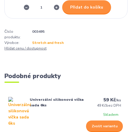
Přidat do košíku
Číslo
003495
produktu:
Výrobce:
Stretch and fresh
Hlídat cenu / dostupnost
Podobné produkty
59 Kč
Univerzální silikonová víčka
/
ks
sada 6ks
49 Kč
bez DPH
Skladem
Zvolit variantu