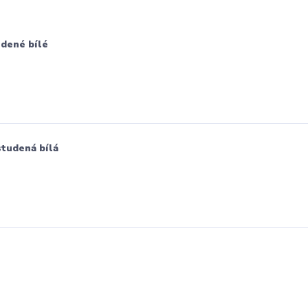
udené bílé
studená bílá