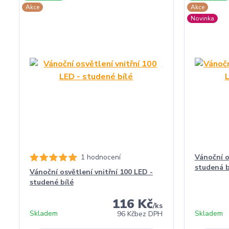
Akce
Akce
Novinka
1 hodnocení
Vánoční o
studená b
Vánoční osvětlení vnitřní 100 LED -
studené bílé
116 Kč
/
ks
Skladem
Skladem
96 Kč
bez DPH