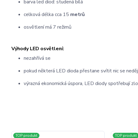
barva led diod: studená bílá
celková délka cca 15
metrů
osvětlení má 7 režimů
Výhody LED osvětlení:
nezahřívá se
pokud některá LED dioda přestane svítit nic se neděj
výrazná ekonomická úspora, LED diody spotřebují zlo
TOP produkt
TOP produkt