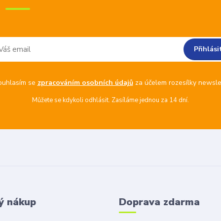
Přihlási
ouhlasím se
zpracováním osobních údajů
za účelem rozesílky newsle
Můžete se kdykoli odhlásit. Zasíláme jednou za 14 dní.
ý nákup
Doprava zdarma