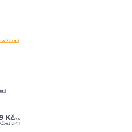
ení
9 Kč
/
ks
Kč
bez DPH