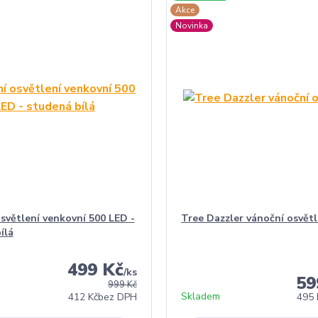
Akce
Novinka
světlení venkovní 500 LED -
Tree Dazzler vánoční osvětl
ílá
499 Kč
/
ks
59
999 Kč
Skladem
412 Kč
bez DPH
495 