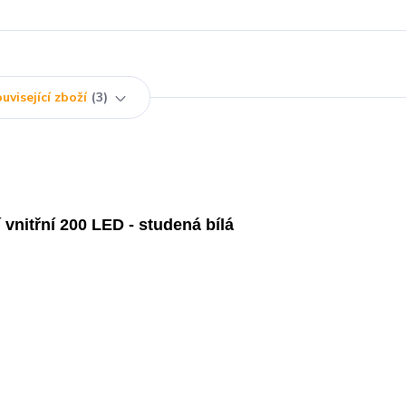
uvisející zboží
3
 vnitřní 200 LED - studená bílá