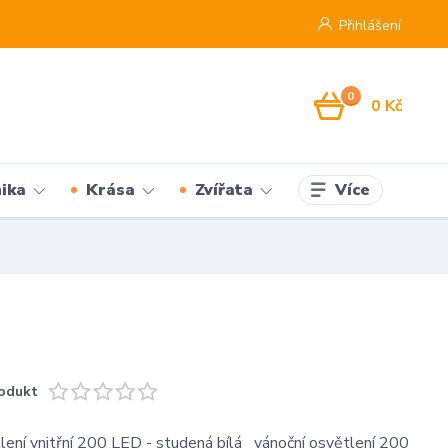
Přihlášení
0
0 Kč
Více
ika
Krása
Zvířata
odukt
lení vnitřní 200 LED - studená bílá vánoční osvětlení 200