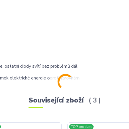
e, ostatní diody svítí bez problémů dál
mek elektrické energie oproti žárovkám
Související zboží
3
TOP produkt