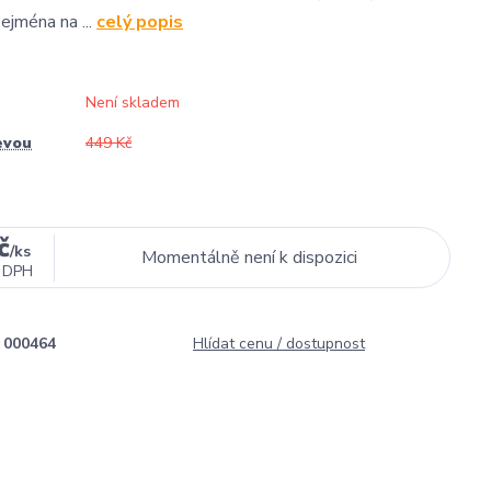
jména na ...
celý popis
Není skladem
evou
449 Kč
č
/
ks
Momentálně není k dispozici
 DPH
000464
Hlídat cenu / dostupnost