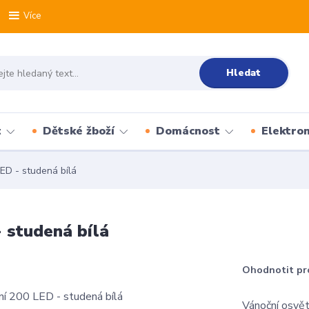
Více
Hledat
t
Dětské žboží
Domácnost
Elektron
LED - studená bílá
- studená bílá
Ohodnotit pr
Vánoční osvět