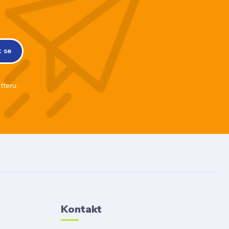
t se
tteru.
Kontakt