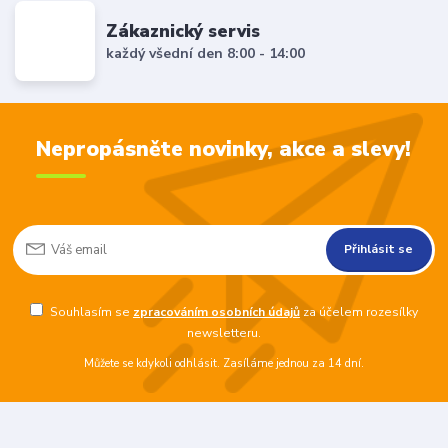
Zákaznický servis
každý všední den 8:00 - 14:00
Nepropásněte novinky, akce a slevy!
Přihlásit se
Souhlasím se
zpracováním osobních údajů
za účelem rozesílky
newsletteru.
Můžete se kdykoli odhlásit. Zasíláme jednou za 14 dní.