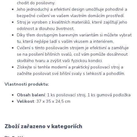
chodit do posilovny.
Jeho jednoduchý a efektivní design umožňuje pohodlné a
bezpečné cvičení ve vašem vlastním domácím prostředí.
Stroj je vyroben z kvalitních materiálů, které zajišťují jeho
odolnost a dlouhou životnost.
Díky třem dostupným barevným variantám si můžete vybrat
tu, která nejlépe ladí s vaším vkusem a interiérem.
Cvičení s tímto posilovacím strojem je efektivní a zaměřuje
se na posílení břišních svalů, což vám pomůže dosáhnout
skvělého tvaru a zvýšit vaši fyzickou kondici.
Získejte si tenhle moderní a praktický posilovací stroj a
začněte posilovat své břišní svaly s lehkostí a pohodlím.
Vlastnosti produktu:
Obsah balení
: 1 ks posilovací stroj, 1 ks gumová podložka
Velikost
: 37 x 35 x 24,5 cm
Zboží zařazeno v kategoriích