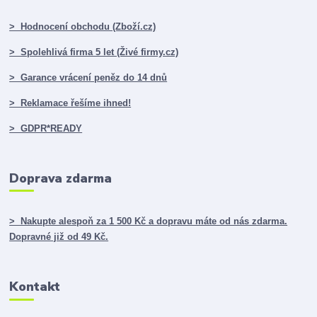
> Hodnocení obchodu (Zboží.cz)
> Spolehlivá firma 5 let (Živé firmy.cz)
> Garance vrácení peněz do 14 dnů
> Reklamace řešíme ihned!
> GDPR*READY
Doprava zdarma
> Nakupte alespoň za 1 500 Kč a dopravu máte od nás zdarma.
Dopravné již od 49 Kč.
Kontakt