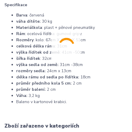
Specifikace
Barva
: červená
váha dítěte:
30 kg
Materiál
kola
: plast + pěnové pneumatiky
Rám
: ocelová řídítka: gumové gripy.
Rozměry
: kolo: 67cm X 47cm X 51cm
celková délka rámu
: 31cm
výška řídítek od země
: 41cm -50cm
šířka řídítek
: 32cm
výška sedla od země:
31cm -38cm
rozměry sedla:
24cm x 13cm
délka rámu od sedla po řídítka:
18cm
průměr předního kola 5 cm:
2 cm
průměr balení:
2 cm
Váha:
3,2 kg
Baleno v kartonové krabici.
Zboží zařazeno v kategoriích