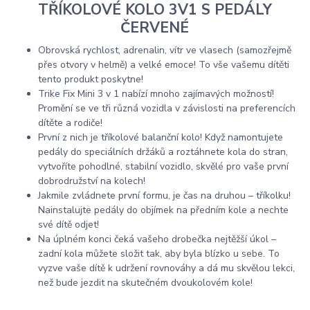
TŘÍKOLOVÉ KOLO 3V1 S PEDÁLY
ČERVENÉ
Obrovská rychlost, adrenalin, vítr ve vlasech (samozřejmě
přes otvory v helmě) a velké emoce! To vše vašemu dítěti
tento produkt poskytne!
Trike Fix Mini 3 v 1 nabízí mnoho zajímavých možností!
Promění se ve tři různá vozidla v závislosti na preferencích
dítěte a rodiče!
První z nich je tříkolové balanční kolo! Když namontujete
pedály do speciálních držáků a roztáhnete kola do stran,
vytvoříte pohodlné, stabilní vozidlo, skvělé pro vaše první
dobrodružství na kolech!
Jakmile zvládnete první formu, je čas na druhou – tříkolku!
Nainstalujte pedály do objímek na předním kole a nechte
své dítě odjet!
Na úplném konci čeká vašeho drobečka nejtěžší úkol –
zadní kola můžete složit tak, aby byla blízko u sebe. To
vyzve vaše dítě k udržení rovnováhy a dá mu skvělou lekci,
než bude jezdit na skutečném dvoukolovém kole!