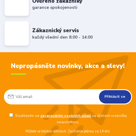
Ověřeno zákazníky
garance spokojenosti
Zákaznický servis
každý všední den 8:00 - 14:00
Nepropásněte novinky, akce a slevy!
Přihlásit se
Souhlasím se
zpracováním osobních údajů
za účelem rozesílky
newsletteru.
Můžete se kdykoli odhlásit. Zasíláme jednou za 14 dní.