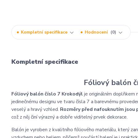
Kompletní specifikace
Hodnocení
0
Kompletní specifikace
Fóliový balón 
Fóliový balón číslo 7 Krokodýl
je originálním doplňkem 
jedinečnému designu ve tvaru čísla 7 a barevnému proved
veselý a hravý vzhled.
Rozměry před nafouknutím jsou p
což z něj činí výrazný a dobře viditelný prvek dekorace.
Balón je vyroben z kvalitního fóliového materiálu, který za
vzduchem nebo heliem, přičemž součástí balení je i praktic