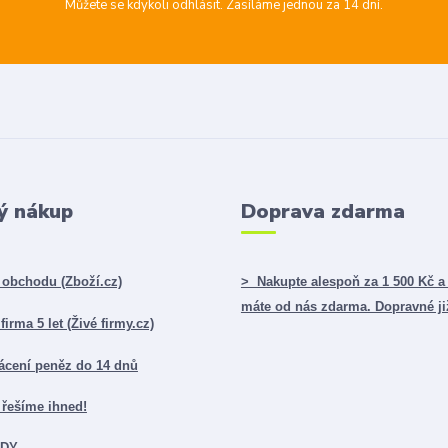
Můžete se kdykoli odhlásit. Zasíláme jednou za 14 dní.
ý nákup
Doprava zdarma
obchodu (Zboží.cz)
> Nakupte alespoň za 1 500 Kč a
máte od nás zdarma. Dopravné ji
irma 5 let (Živé firmy.cz)
ácení peněz do 14 dnů
řešíme ihned!
ADY