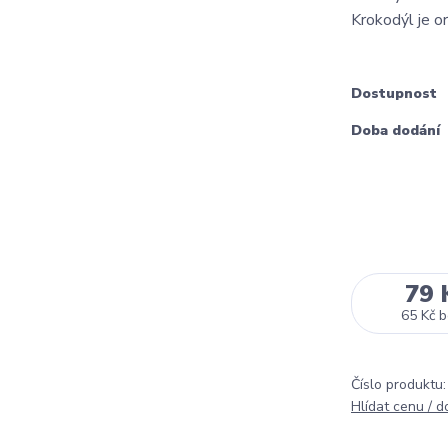
Krokodýl je o
Dostupnost
Doba dodání
79 
65 Kč
b
Číslo produktu:
Hlídat cenu / 