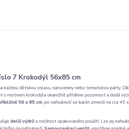
číslo 7 Krokodýl 56x85 cm
na každou dětskou oslavu, narozeniny nebo tematickou párty. Dí
ení s motivem krokodýla okamžitě přitáhne pozornost a dodá vý
řibližně 56 x 85 cm
, po nafouknutí se balón zmenší na cca 49 
ručuje
delší výdrž
a možnost opakovaného použití. Lze jej nafouk
ké brčko na nafouknutí.
Samouzavírací ventil
umožňuje snadné a