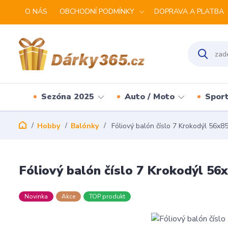
O NÁS
OBCHODNÍ PODMÍNKY
DOPRAVA A PLATBA
Sezóna 2025
Auto / Moto
Spor
Hobby
Balónky
Fóliový balón číslo 7 Krokodýl 56x8
Fóliový balón číslo 7 Krokodýl 56
Novinka
Akce
TOP produkt