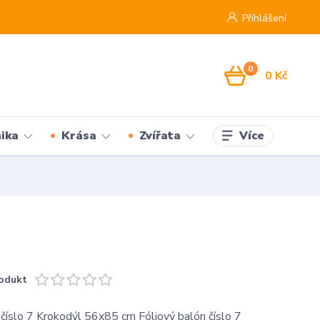
Přihlášení
0
0 Kč
Více
ika
Krása
Zvířata
odukt
 číslo 7 Krokodýl 56x85 cm Fóliový balón číslo 7