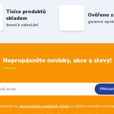
Tisíce produktů
Ověřeno z
skladem
garance spok
ihned k odeslání
Nepropásněte novinky, akce a slevy!
Přihlási
ouhlasím se
zpracováním osobních údajů
za účelem rozesílky newsle