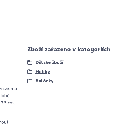
Zboží zařazeno v kategoriích
Dětské žboží
Hobby
Balónky
ky svému
zdobě
x 73 cm,
nout