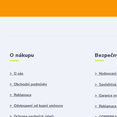
O nákupu
Bezpečn
> O nás
> Hodnocení 
> Obchodní podmínky
> Spolehlivá f
> Reklamace
> Garance vr
> Odstoupení od kupní smlouvy
> Reklamace 
> Ochrana osobních údajů
> GDPR*RE