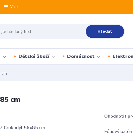
Více
Hledat
t
Dětské žboží
Domácnost
Elektron
5 cm
x85 cm
Ohodnotit pr
Fóliový balón