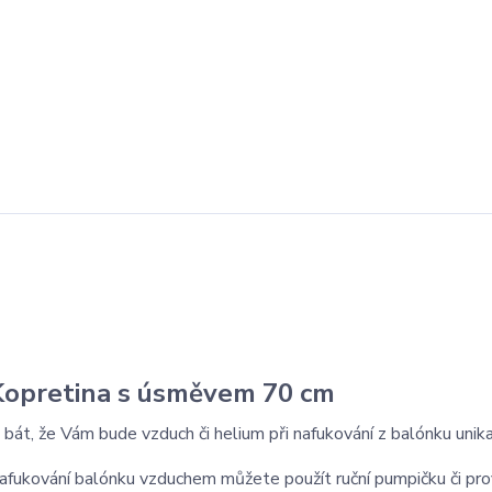
Kopretina s úsměvem 70 cm
 bát, že Vám bude vzduch či helium při nafukování z balónku unik
nafukování balónku vzduchem můžete použít ruční pumpičku či pro