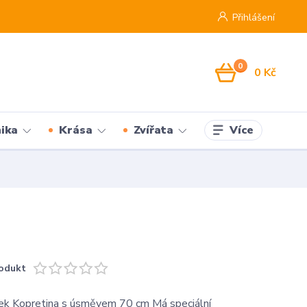
Přihlášení
0
0 Kč
Více
ika
Krása
Zvířata
odukt
nek Kopretina s úsměvem 70 cm Má speciální