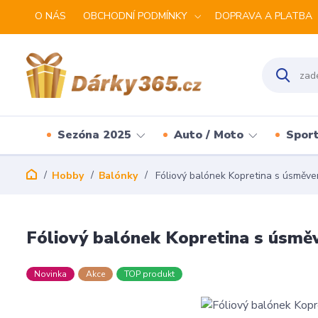
O NÁS
OBCHODNÍ PODMÍNKY
DOPRAVA A PLATBA
Sezóna 2025
Auto / Moto
Spor
Hobby
Balónky
Fóliový balónek Kopretina s úsměv
Fóliový balónek Kopretina s úsm
Novinka
Akce
TOP produkt