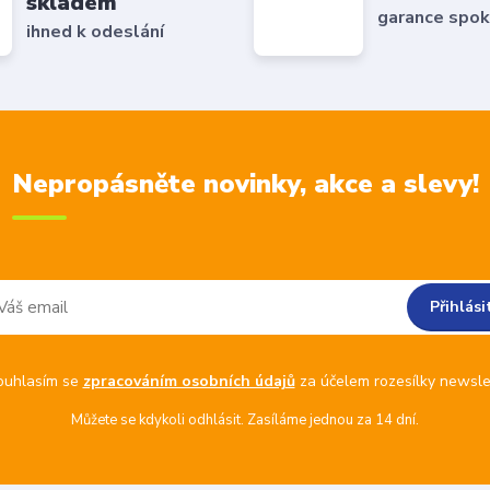
skladem
garance spok
ihned k odeslání
Nepropásněte novinky, akce a slevy!
Přihlási
ouhlasím se
zpracováním osobních údajů
za účelem rozesílky newsle
Můžete se kdykoli odhlásit. Zasíláme jednou za 14 dní.