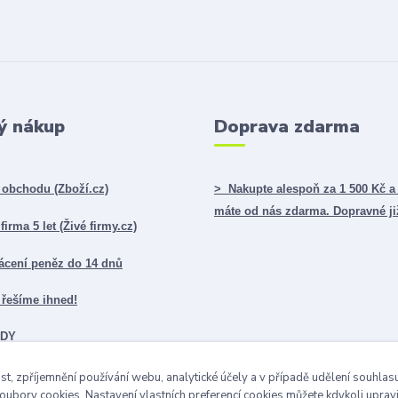
ý nákup
Doprava zdarma
obchodu (Zboží.cz)
> Nakupte alespoň za 1 500 Kč a
máte od nás zdarma. Dopravné ji
irma 5 let (Živé firmy.cz)
ácení peněz do 14 dnů
řešíme ihned!
ADY
st, zpříjemnění používání webu, analytické účely a v případě udělení souhlasu 
ubory cookies. Nastavení vlastních preferencí cookies můžete kdykoli upra