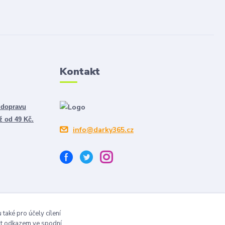
Kontakt
 dopravu
ž od 49 Kč.
info@darky365.cz
také pro účely cílení
vit odkazem ve spodní