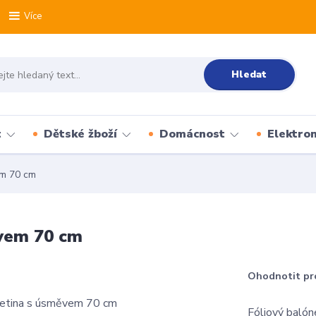
Více
Hledat
t
Dětské žboží
Domácnost
Elektron
em 70 cm
ěvem 70 cm
Ohodnotit pr
Fóliový baló