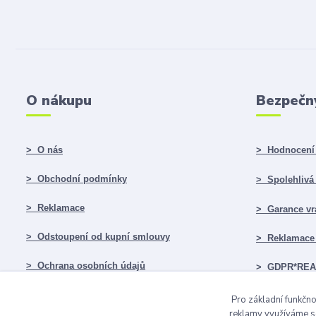
O nákupu
Bezpečn
> O nás
> Hodnocení 
> Obchodní podmínky
> Spolehlivá f
> Reklamace
> Garance vr
> Odstoupení od kupní smlouvy
> Reklamace 
> Ochrana osobních údajů
> GDPR*RE
> Doprava a platba
Pro základní funkčno
reklamy využíváme so