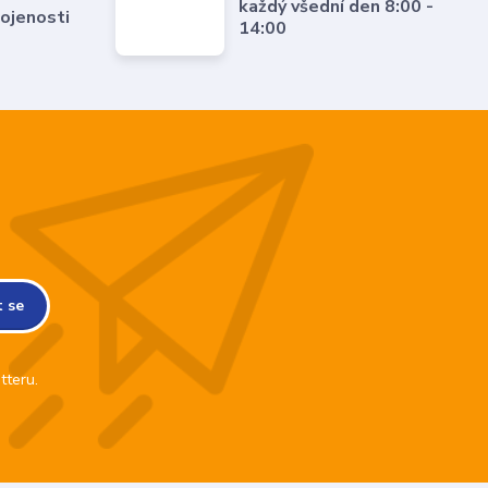
každý všední den 8:00 -
ojenosti
14:00
t se
tteru.