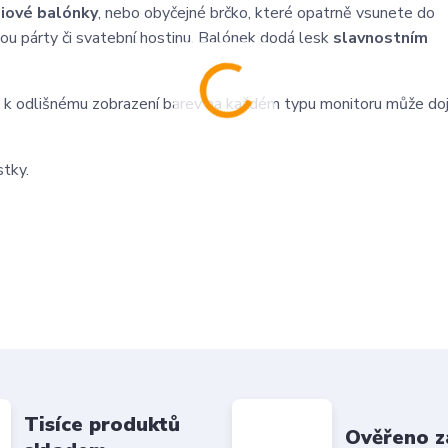
liové balónky
, nebo obyčejné brčko, které opatrně vsunete do
ou párty či svatební hostinu. Balónek dodá lesk
slavnostním
 k odlišnému zobrazení barev na každém typu monitoru může doj
stky.
Tisíce produktů
Ověřeno z