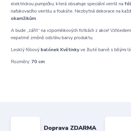
elektrickou pumpičku, která obsahuje speciální ventil na
fó
nafukovacího ventilu a foukáte. Nezbytná dekorace na každ
okamžikům
.
A bude „zářit“ na vzpomínkových fotkách z akce! Vzhledem
nepatrné změně odstínu barvy produktu.
Lesklý fóliový
balónek Květinky
ve žluté barvě s bílými lí
Rozměry:
70 cm
Doprava ZDARMA