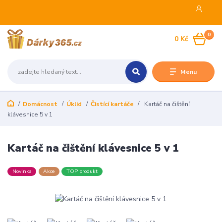
0
0 Kč
Menu
Domácnost
Úklid
Čistící kartáče
Kartáč na čištění
klávesnice 5 v 1
Kartáč na čištění klávesnice 5 v 1
Novinka
Akce
TOP produkt