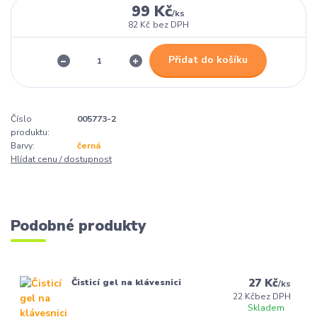
99 Kč
/
ks
82 Kč
bez DPH
Přidat do košíku
Číslo
005773-2
produktu:
Barvy:
černá
Hlídat cenu / dostupnost
Podobné produkty
27 Kč
Čisticí gel na klávesnici
/
ks
22 Kč
bez DPH
Skladem