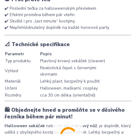
✔️ Poslední tečka za halloweenským převlekem
✔️ Efektní proměna během pár vteřin
✔️ Skvělé i pro „last minute“ kostýmy
✔️ Nepřehlédnutelný doplněk na každé hororové party
📐
Technické specifikace
Parametr
Popis
Typ produktu
Plastový krvavý sekáček (cleaver)
Realistická čepel s červenými
Vzhled
skvrnami
Materiál
Lehký plast, bezpečný k použití
Určení
Halloween, maškarní, cosplay
Rozměry
cca 30 cm délka (orientačně)
🛍️
Objednejte hned a proměňte se v děsivého
řezníka během pár minut!
Halloween sekáček
nebo chcete-li
krvavý nůž
, je doplněk, který
udělá z obyčejného kostýmu děsivý zážitek. Lehký, bezpečný a