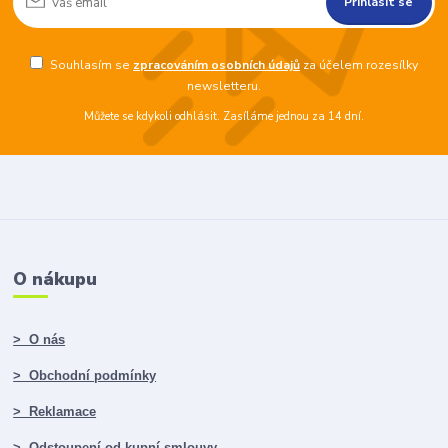
Přihlásit se
Souhlasím se
zpracováním osobních údajů
za účelem rozesílky
newsletteru.
Můžete se kdykoli odhlásit. Zasíláme jednou za 14 dní.
O nákupu
> O nás
> Obchodní podmínky
> Reklamace
> Odstoupení od kupní smlouvy