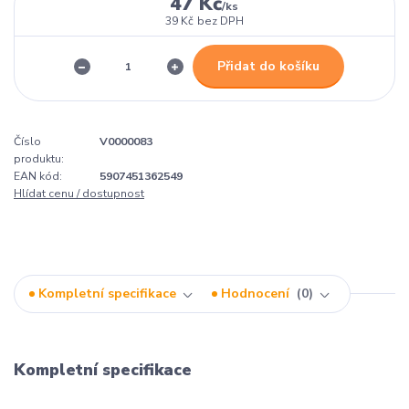
47 Kč
/
ks
39 Kč
bez DPH
Přidat do košíku
Číslo
V0000083
produktu:
EAN kód:
5907451362549
Hlídat cenu / dostupnost
Kompletní specifikace
Hodnocení
0
Kompletní specifikace