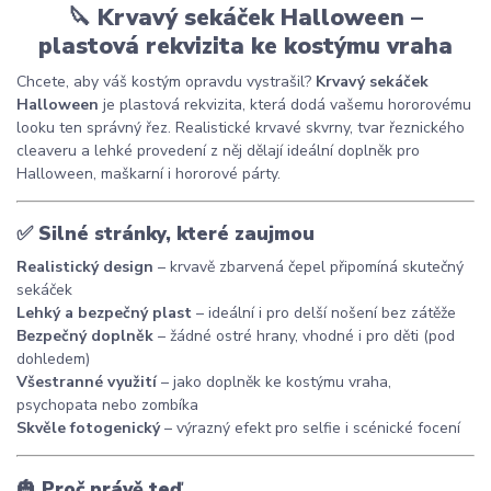
🔪
Krvavý sekáček Halloween –
plastová rekvizita ke kostýmu vraha
Chcete, aby váš kostým opravdu vystrašil?
Krvavý sekáček
Halloween
je plastová rekvizita, která dodá vašemu hororovému
looku ten správný řez. Realistické krvavé skvrny, tvar řeznického
cleaveru a lehké provedení z něj dělají ideální doplněk pro
Halloween, maškarní i hororové párty.
✅
Silné stránky, které zaujmou
Realistický design
– krvavě zbarvená čepel připomíná skutečný
sekáček
Lehký a bezpečný plast
– ideální i pro delší nošení bez zátěže
Bezpečný doplněk
– žádné ostré hrany, vhodné i pro děti (pod
dohledem)
Všestranné využití
– jako doplněk ke kostýmu vraha,
psychopata nebo zombíka
Skvěle fotogenický
– výrazný efekt pro selfie i scénické focení
🎃
Proč právě teď