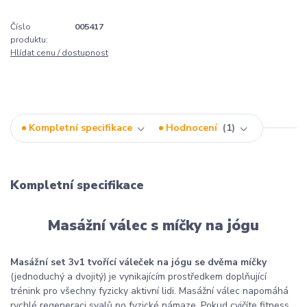
Číslo
005417
produktu:
Hlídat cenu / dostupnost
Kompletní specifikace
Hodnocení
1
Kompletní specifikace
Masážní válec s míčky na jógu
Masážní set 3v1 tvořící váleček na jógu se dvěma míčky
(jednoduchý a dvojitý) je vynikajícím prostředkem doplňující
trénink pro všechny fyzicky aktivní lidi. Masážní válec napomáhá
rychlé regeneraci svalů po fyzické námaze. Pokud cvičíte fitness,