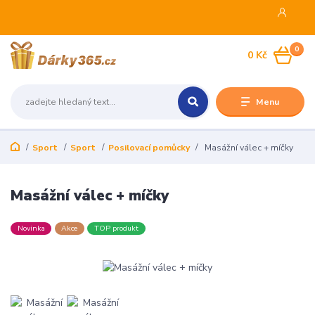
0
0 Kč
Menu
Sport
Sport
Posilovací pomůcky
Masážní válec + míčky
Masážní válec + míčky
Novinka
Akce
TOP produkt