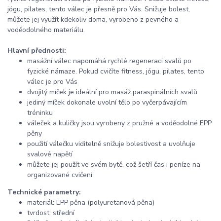
jógu, pilates, tento válec je přesně pro Vás. Snižuje bolest,
můžete jej využít kdekoliv doma, vyrobeno z pevného a
voděodolného materiálu.
Hlavní přednosti:
masážní válec napomáhá rychlé regeneraci svalů po
fyzické námaze. Pokud cvičíte fitness, jógu, pilates, tento
válec je pro Vás
dvojitý míček je ideální pro masáž paraspinálních svalů
jediný míček dokonale uvolní tělo po vyčerpávajícím
tréninku
váleček a kuličky jsou vyrobeny z pružné a voděodolné EPP
pěny
použití válečku viditelně snižuje bolestivost a uvolňuje
svalové napětí
můžete jej použít ve svém bytě, což šetří čas i peníze na
organizované cvičení
Technické parametry:
materiál: EPP pěna (polyuretanová pěna)
tvrdost: střední