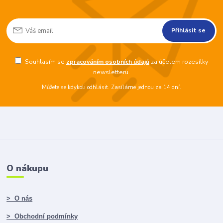
Přihlásit se
Souhlasím se
zpracováním osobních údajů
za účelem rozesílky
newsletteru.
Můžete se kdykoli odhlásit. Zasíláme jednou za 14 dní.
O nákupu
> O nás
> Obchodní podmínky