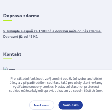
Doprava zdarma
> Nakupte alespoň za 1 500 Kč a dopravu máte od nás zdarma.
Dopravné již od 49 Kč.
Kontakt
Pro základní funkčnost, zpříjemnění používání webu, analytické
info@darky365.cz
účely a v případě udělení souhlasu také pro účely cílení reklamy
využíváme soubory cookies. Nastavení vlastních preferencí
cookies můžete kdykoli upravit odkazem ve spodní části stránek.
Souhlasím
Nastavení