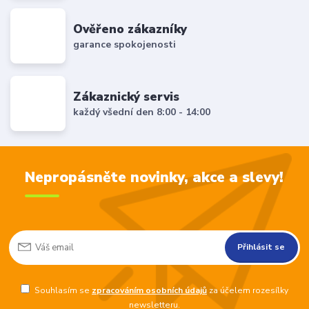
Ověřeno zákazníky
garance spokojenosti
Zákaznický servis
každý všední den 8:00 - 14:00
Nepropásněte novinky, akce a slevy!
Přihlásit se
Souhlasím se
zpracováním osobních údajů
za účelem rozesílky
newsletteru.