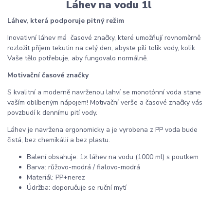
Láhev na vodu 1l
Láhev, která podporuje pitný režim
Inovativní láhev má časové značky, které umožňují rovnoměrně
rozložit příjem tekutin na celý den, abyste pili tolik vody, kolik
Vaše tělo potřebuje, aby fungovalo normálně.
Motivační časové značky
S kvalitní a moderně navrženou lahví se monotónní voda stane
vaším oblíbeným nápojem! Motivační verše a časové značky vás
povzbudí k dennímu pití vody.
Láhev je navržena ergonomicky a je vyrobena z PP voda bude
čistá, bez chemikálií a bez plastu.
Balení obsahuje: 1× láhev na vodu (1000 ml) s poutkem
Barva: růžovo-modrá / fialovo-modrá
Materiál: PP+nerez
Údržba: doporučuje se ruční mytí