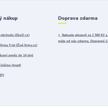
ý nákup
Doprava zdarma
obchodu (Zboží.cz)
> Nakupte alespoň za 1 500 Kč a
máte od nás zdarma. Dopravné ji
irma 5 let (Živé firmy.cz)
ácení peněz do 14 dnů
řešíme ihned!
ADY