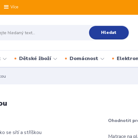
Více
Hledat
t
Dětské žboží
Domácnost
Elektron
škou
ou
Ohodnotit pr
Matrace na pl