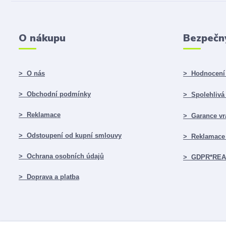
O nákupu
Bezpečn
> O nás
> Hodnocení 
> Obchodní podmínky
> Spolehlivá f
> Reklamace
> Garance vr
> Odstoupení od kupní smlouvy
> Reklamace 
> Ochrana osobních údajů
> GDPR*RE
> Doprava a platba