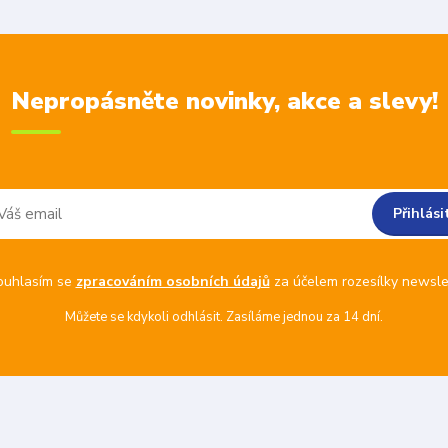
Nepropásněte novinky, akce a slevy!
Přihlási
ouhlasím se
zpracováním osobních údajů
za účelem rozesílky newsle
Můžete se kdykoli odhlásit. Zasíláme jednou za 14 dní.