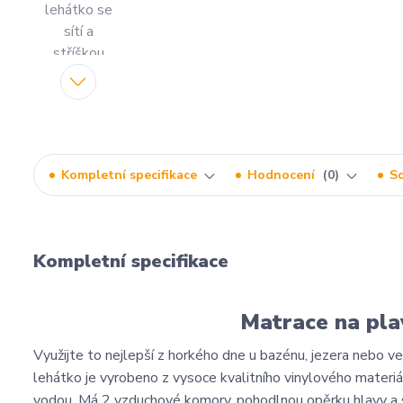
Kompletní specifikace
Hodnocení
0
So
Kompletní specifikace
Matrace na pla
Využijte to nejlepší z horkého dne u bazénu, jezera nebo 
lehátko je vyrobeno z vysoce kvalitního vinylového materiál
vodou. Má 2 vzduchové komory, pohodlnou opěrku hlavy a s