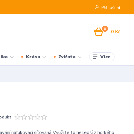
Přihlášení
0
0 Kč
Více
ika
Krása
Zvířata
odukt
avání nafukovací síťovaná Využijte to nejlepší z horkého