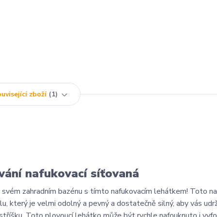
uvisející zboží
1
vání nafukovací síťovaná
ve svém zahradním bazénu s tímto nafukovacím lehátkem! Toto na
u, který je velmi odolný a pevný a dostatečně silný, aby vás udr
tříšku. Toto plovoucí lehátko může být rychle nafouknuto i vyf