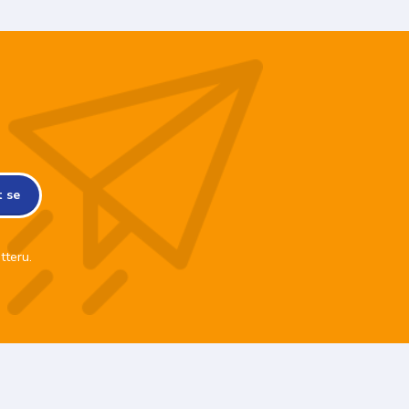
t se
tteru.