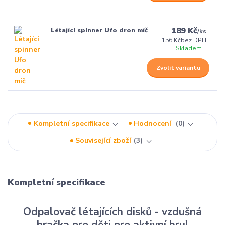
189 Kč
Létající spinner Ufo dron míč
/
ks
156 Kč
bez DPH
Skladem
Zvolit variantu
Kompletní specifikace
Hodnocení
0
Související zboží
3
Kompletní specifikace
Odpalovač létajících disků - vzdušná