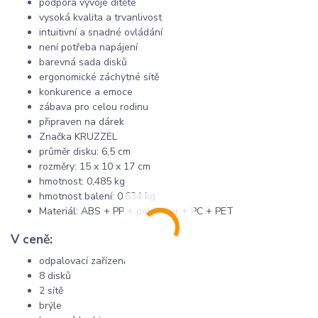
podpora vývoje dítěte
vysoká kvalita a trvanlivost
intuitivní a snadné ovládání
není potřeba napájení
barevná sada disků
ergonomické záchytné sítě
konkurence a emoce
zábava pro celou rodinu
připraven na dárek
Značka KRUZZEL
průměr disku: 6,5 cm
rozměry: 15 x 10 x 17 cm
hmotnost: 0,485 kg
hmotnost balení: 0,634 kg
Materiál: ABS + PP + polyester + PC + PET
V ceně:
odpalovací zařízení
8 disků
2 sítě
brýle