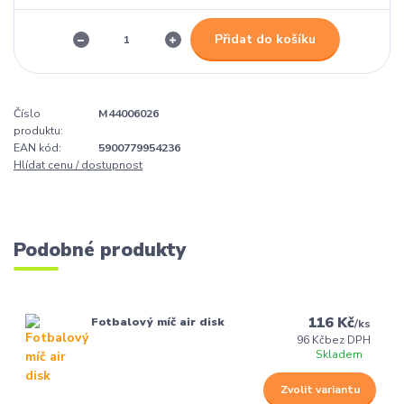
Přidat do košíku
Číslo
M44006026
produktu:
EAN kód:
5900779954236
Hlídat cenu / dostupnost
Podobné produkty
116 Kč
Fotbalový míč air disk
/
ks
96 Kč
bez DPH
Skladem
Zvolit variantu