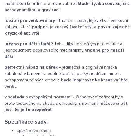
motorickou koordinaci a rovnováhu
základní fyzika související s
aerodynamikou a gravitací
ideální pro venkovní hry
- launcher poskytuje aktivní venkovní
zábavu, která
podporuje zdravý životní styl a povzbuzuje děti
k fyzické aktivitě
určeno pro děti starší 3 let
– díky bezpečným materiálům a
jednoduchosti odpalovacího mechanismu
vhodné pro mladší
děti
perfektní nápad na dárek
– jedinečná a originální hračka
zabalená v barevné a odolné krabici, poskytne dětem mnoho
nezapomenutelných emocí a
bude inspirovat ke kreativní hře
venku
v souladu s evropskými normami -
Odpalovací zařízení bylo
proto testováno na shodu s evropskými normami
můžete si být
jisti, že je to bezpečné!
Specifikace sady:
úplná bezpečnost