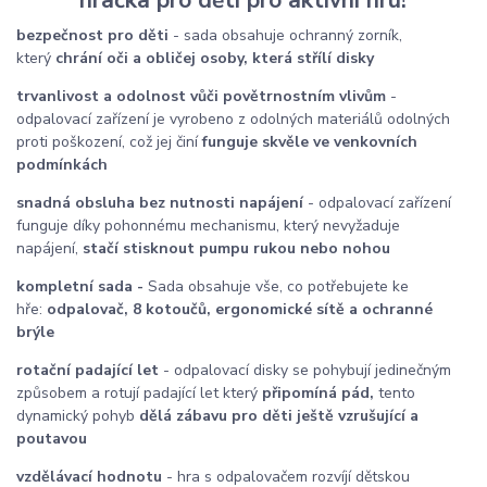
hračka pro děti pro aktivní hru!
bezpečnost pro děti
- sada obsahuje ochranný zorník,
který
chrání oči a obličej osoby, která střílí disky
trvanlivost a odolnost vůči povětrnostním vlivům
-
odpalovací zařízení je vyrobeno z odolných materiálů odolných
proti poškození, což jej činí
funguje skvěle ve venkovních
podmínkách
snadná obsluha bez nutnosti napájení
- odpalovací zařízení
funguje díky pohonnému mechanismu, který nevyžaduje
napájení,
stačí stisknout pumpu rukou nebo nohou
kompletní sada -
Sada obsahuje vše, co potřebujete ke
hře:
odpalovač, 8 kotoučů, ergonomické sítě a ochranné
brýle
rotační padající let
- odpalovací disky se pohybují jedinečným
způsobem a rotují
padající let který
připomíná pád,
tento
dynamický pohyb
dělá zábavu pro děti ještě vzrušující a
poutavou
vzdělávací hodnotu
- hra s odpalovačem rozvíjí dětskou