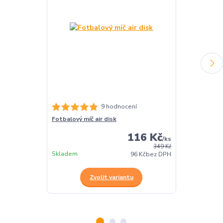
9 hodnocení
Fotbalový míč air disk
Létající spinn
116 Kč
/
ks
349 Kč
Skladem
Skladem
96 Kč
bez DPH
Zvolit variantu
Z