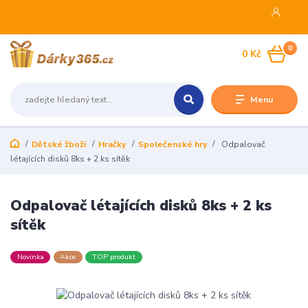
0
0 Kč
Menu
Dětské žboží
Hračky
Společenské hry
Odpalovač
létajících disků 8ks + 2 ks sítěk
Odpalovač létajících disků 8ks + 2 ks
sítěk
Novinka
Akce
TOP produkt