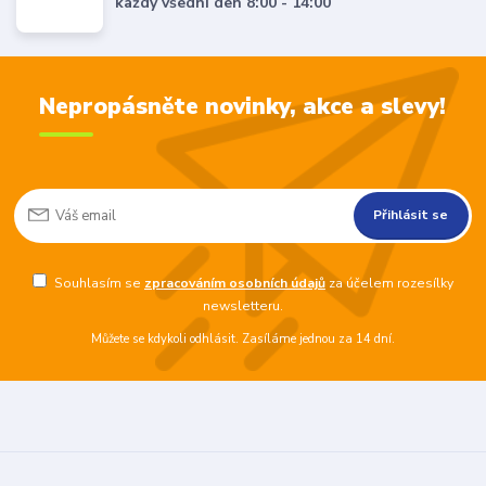
každý všední den 8:00 - 14:00
Nepropásněte novinky, akce a slevy!
Přihlásit se
Souhlasím se
zpracováním osobních údajů
za účelem rozesílky
newsletteru.
Můžete se kdykoli odhlásit. Zasíláme jednou za 14 dní.