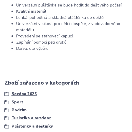
Univerzální pláštěnka
se
bude hodit
do
deštivého počasí.
Kvalitní materiál
Lehká, pohodlná a skladná pláštěnka
do
deště.
Univerzální velikost pro děti i dospělé,
z
vodovzdorného
materiálu.
Provedení
se stahovací
kapucí.
Zapínání pomocí pěti druků
Barva: dle výběru
Zboží zařazeno v kategoriích
Sezóna 2025
Sport
Podzim
Turistika a outdoor
Pláštěnky a deštníky