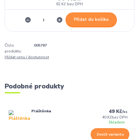
82 Kč
bez DPH
Přidat do košíku
Číslo
005787
produktu:
Hlídat cenu / dostupnost
Podobné produkty
49 Kč
Pláštěnka
/
ks
40 Kč
bez DPH
Skladem
Zvolit variantu