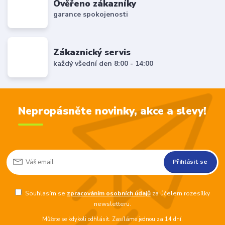
Ověřeno zákazníky
garance spokojenosti
Zákaznický servis
každý všední den 8:00 - 14:00
Nepropásněte novinky, akce a slevy!
Přihlásit se
Souhlasím se
zpracováním osobních údajů
za účelem rozesílky
newsletteru.
Můžete se kdykoli odhlásit. Zasíláme jednou za 14 dní.