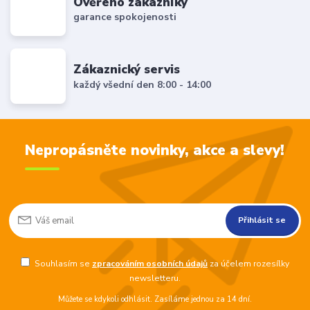
Ověřeno zákazníky
garance spokojenosti
Zákaznický servis
každý všední den 8:00 - 14:00
Nepropásněte novinky, akce a slevy!
Přihlásit se
Souhlasím se
zpracováním osobních údajů
za účelem rozesílky
newsletteru.
Můžete se kdykoli odhlásit. Zasíláme jednou za 14 dní.