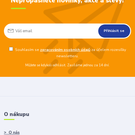
Nepropásněte novinky, akce a slevy!
Přihlásit se
Souhlasím se
zpracováním osobních údajů
za účelem rozesílky
newsletteru.
Můžete se kdykoli odhlásit. Zasíláme jednou za 14 dní.
O nákupu
> O nás