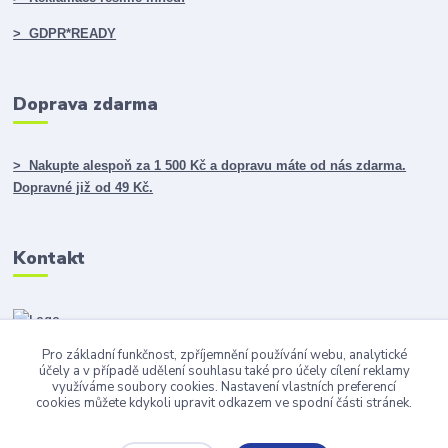
> GDPR*READY
Doprava zdarma
> Nakupte alespoň za 1 500 Kč a dopravu máte od nás zdarma.
Dopravné již od 49 Kč.
Kontakt
Pro základní funkčnost, zpříjemnění používání webu, analytické
info@darky365.cz
účely a v případě udělení souhlasu také pro účely cílení reklamy
využíváme soubory cookies. Nastavení vlastních preferencí
cookies můžete kdykoli upravit odkazem ve spodní části stránek.