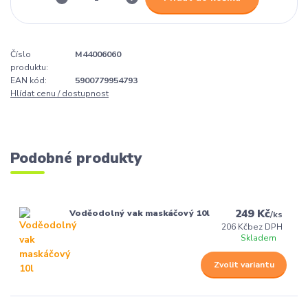
Číslo
M44006060
produktu:
EAN kód:
5900779954793
Hlídat cenu / dostupnost
Podobné produkty
249 Kč
Voděodolný vak maskáčový 10l
/
ks
206 Kč
bez DPH
Skladem
Zvolit variantu