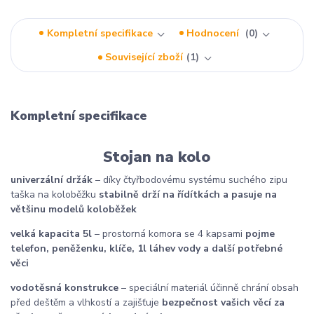
Kompletní specifikace
Hodnocení
0
Související zboží
1
Kompletní specifikace
Stojan na kolo
univerzální držák
– díky čtyřbodovému systému suchého zipu
taška na koloběžku
stabilně drží na řídítkách a pasuje na
většinu modelů koloběžek
velká kapacita 5l
– prostorná komora se 4 kapsami
pojme
telefon, peněženku, klíče, 1l láhev vody a další potřebné
věci
vodotěsná konstrukce
– speciální materiál účinně chrání obsah
před deštěm a vlhkostí a zajišťuje
bezpečnost vašich věcí za