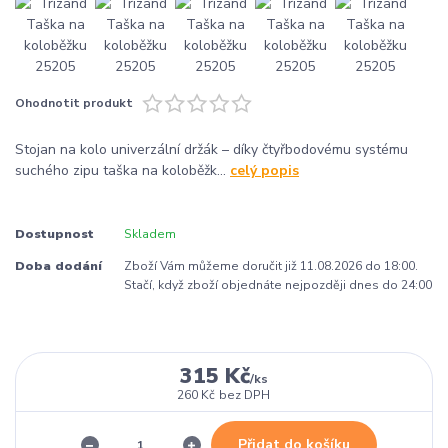
Ohodnotit produkt
Stojan na kolo univerzální držák – díky čtyřbodovému systému
suchého zipu taška na koloběžk...
celý popis
Dostupnost
Skladem
Doba dodání
Zboží Vám můžeme doručit již 11.08.2026 do 18:00.
Stačí, když zboží objednáte nejpozději dnes do 24:00
315 Kč
/
ks
260 Kč
bez DPH
Přidat do košíku