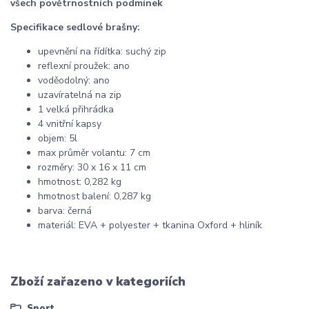
všech povětrnostních podmínek
Specifikace sedlové brašny:
upevnění na řídítka: suchý zip
reflexní proužek: ano
voděodolný: ano
uzavíratelná na zip
1 velká přihrádka
4 vnitřní kapsy
objem: 5l
max průměr volantu: 7 cm
rozměry: 30 x 16 x 11 cm
hmotnost: 0,282 kg
hmotnost balení: 0,287 kg
barva: černá
materiál: EVA + polyester + tkanina Oxford + hliník
Zboží zařazeno v kategoriích
Sport