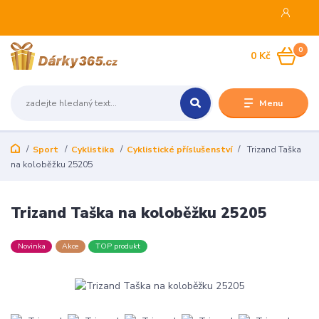
0
0 Kč
Menu
Sport
Cyklistika
Cyklistické příslušenství
Trizand Taška
na koloběžku 25205
Trizand Taška na koloběžku 25205
Novinka
Akce
TOP produkt