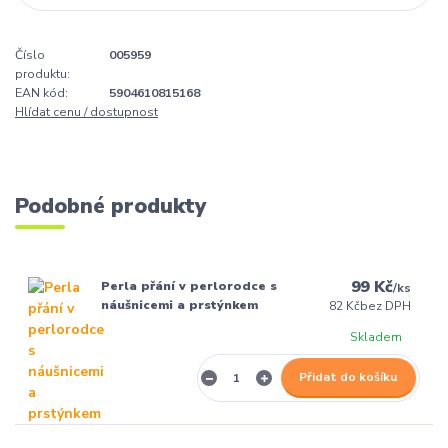
Číslo
005959
produktu:
EAN kód:
5904610815168
Hlídat cenu / dostupnost
Podobné produkty
99 Kč
Perla přání v perlorodce s
/
ks
náušnicemi a prstýnkem
82 Kč
bez DPH
Skladem
Přidat do košíku