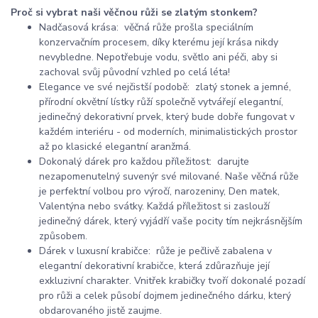
Proč si vybrat naši věčnou růži se zlatým stonkem?
Nadčasová krása: věčná růže prošla speciálním
konzervačním procesem, díky kterému její krása nikdy
nevybledne. Nepotřebuje vodu, světlo ani péči, aby si
zachoval svůj původní vzhled po celá léta!
Elegance ve své nejčistší podobě: zlatý stonek a jemné,
přírodní okvětní lístky růží společně vytvářejí elegantní,
jedinečný dekorativní prvek, který bude dobře fungovat v
každém interiéru - od moderních, minimalistických prostor
až po klasické elegantní aranžmá.
Dokonalý dárek pro každou příležitost: darujte
nezapomenutelný suvenýr své milované. Naše věčná růže
je perfektní volbou pro výročí, narozeniny, Den matek,
Valentýna nebo svátky. Každá příležitost si zaslouží
jedinečný dárek, který vyjádří vaše pocity tím nejkrásnějším
způsobem.
Dárek v luxusní krabičce: růže je pečlivě zabalena v
elegantní dekorativní krabičce, která zdůrazňuje její
exkluzivní charakter. Vnitřek krabičky tvoří dokonalé pozadí
pro růži a celek působí dojmem jedinečného dárku, který
obdarovaného jistě zaujme.